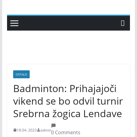
Skip
to
content
OSTALO
Badminton: Prihajajoči
vikend se bo odvil turnir
Srebrna žogica Lendave
18.04. 2023
admin
0 Comments