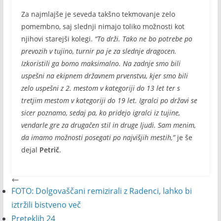
Za najmlajše je seveda takšno tekmovanje zelo
pomembno, saj slednji nimajo toliko možnosti kot
njihovi starejši kolegi.
“To drži. Tako ne bo potrebe po
prevozih v tujino, turnir pa je za slednje dragocen.
Izkoristili ga bomo maksimalno. Na zadnje smo bili
uspešni na ekipnem državnem prvenstvu, kjer smo bili
zelo uspešni z 2. mestom v kategoriji do 13 let ter s
tretjim mestom v kategoriji do 19 let. Igralci po državi se
sicer poznamo, sedaj pa, ko pridejo igralci iz tujine,
vendarle gre za drugačen stil in druge ljudi. Sam menim,
da imamo možnosti posegati po najvišjih mestih,”
je še
dejal
Petrič
.
FOTO: Dolgovaščani remizirali z Radenci, lahko bi
iztržili bistveno več
Preteklih 24