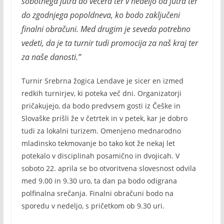
sobotnega jutra do večera ter v nedeljo od jutra ter
do zgodnjega popoldneva, ko bodo zaključeni
finalni obračuni. Med drugim je seveda potrebno
vedeti, da je ta turnir tudi promocija za naš kraj ter
za naše danosti.”
Turnir Srebrna žogica Lendave je sicer en izmed
redkih turnirjev, ki poteka več dni. Organizatorji
pričakujejo, da bodo predvsem gosti iz Češke in
Slovaške prišli že v četrtek in v petek, kar je dobro
tudi za lokalni turizem. Omenjeno mednarodno
mladinsko tekmovanje bo tako kot že nekaj let
potekalo v disciplinah posamično in dvojicah. V
soboto 22. aprila se bo otvoritvena slovesnost odvila
med 9.00 in 9.30 uro, ta dan pa bodo odigrana
polfinalna srečanja. Finalni obračuni bodo na
sporedu v nedeljo, s pričetkom ob 9.30 uri.