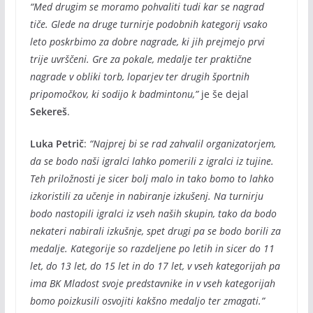
“Med drugim se moramo pohvaliti tudi kar se nagrad
tiče. Glede na druge turnirje podobnih kategorij vsako
leto poskrbimo za dobre nagrade, ki jih prejmejo prvi
trije uvrščeni. Gre za pokale, medalje ter praktične
nagrade v obliki torb, loparjev ter drugih športnih
pripomočkov, ki sodijo k badmintonu,”
je še dejal
Sekereš
.
Luka Petrič
:
“Najprej bi se rad zahvalil organizatorjem,
da se bodo naši igralci lahko pomerili z igralci iz tujine.
Teh priložnosti je sicer bolj malo in tako bomo to lahko
izkoristili za učenje in nabiranje izkušenj. Na turnirju
bodo nastopili igralci iz vseh naših skupin, tako da bodo
nekateri nabirali izkušnje, spet drugi pa se bodo borili za
medalje. Kategorije so razdeljene po letih in sicer do 11
let, do 13 let, do 15 let in do 17 let, v vseh kategorijah pa
ima BK Mladost svoje predstavnike in v vseh kategorijah
bomo poizkusili osvojiti kakšno medaljo ter zmagati.”