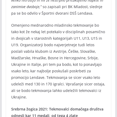
veliko hitrostjo in mi že nestrpno pričakujemo napete in
zanimive dvoboje,”
so zapisali pri BK Mladost, slednje
pa se bo odvilo v Športni dvorani DSŠ Lendava.
Omenjeno mednarodno mladinsko tekmovanje bo
tako kot že nekaj let potekalo v disciplinah posamično
in dvojicah v starostnih kategorijah U11, U13, U15 in
U19. Organizatorji bodo najverjetneje tudi letos
poslali vabila klubom iz Avstrije, Češke, Slovaške,
Madžarske, Hrvaške, Bosne in Hercegovine, Srbije,
Ukrajine in Italije, pri tem pa bodo, kot to ponavljajo
vsako leto, kar najbolje poskušali poskrbeti za
promocijo Lendave. Tekmovanja se sicer vsako leto
udeleži med 130 in 170 igralci. Vprašanje sicer ostaja,
ali se bodo tekmovanja lahko udeležili tekmovalci iz
Ukrajine.
Srebrna žogica 2021: Tekmovalci domačega društva
odnesli kar 11 medalj, od tega 4 zlate