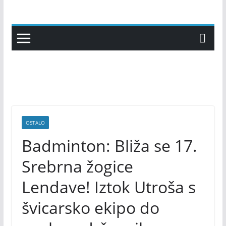
Skip
to
content
OSTALO
Badminton: Bliža se 17.
Srebrna žogice
Lendave! Iztok Utroša s
švicarsko ekipo do