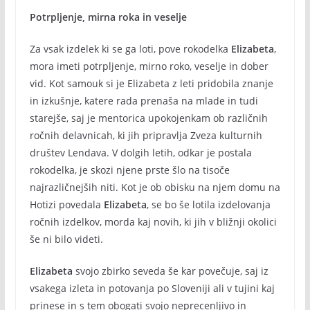
Potrpljenje, mirna roka in veselje
Za vsak izdelek ki se ga loti, pove rokodelka
Elizabeta
,
mora imeti potrpljenje, mirno roko, veselje in dober
vid. Kot samouk si je Elizabeta z leti pridobila znanje
in izkušnje, katere rada prenaša na mlade in tudi
starejše, saj je mentorica upokojenkam ob različnih
ročnih delavnicah, ki jih pripravlja Zveza kulturnih
društev Lendava. V dolgih letih, odkar je postala
rokodelka, je skozi njene prste šlo na tisoče
najrazličnejših niti. Kot je ob obisku na njem domu na
Hotizi povedala
Elizabeta
, se bo še lotila izdelovanja
ročnih izdelkov, morda kaj novih, ki jih v bližnji okolici
še ni bilo videti.
Elizabeta
svojo zbirko seveda še kar povečuje, saj iz
vsakega izleta in potovanja po Sloveniji ali v tujini kaj
prinese in s tem obogati svojo neprecenljivo in