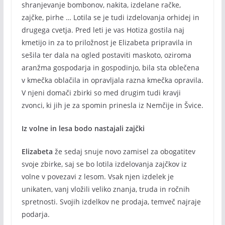
shranjevanje bombonov, nakita, izdelane račke,
zajčke, pirhe … Lotila se je tudi izdelovanja orhidej in
drugega cvetja. Pred leti je vas Hotiza gostila naj
kmetijo in za to priložnost je Elizabeta pripravila in
sešila ter dala na ogled postaviti maskoto, oziroma
aranžma gospodarja in gospodinjo, bila sta oblečena
v kmečka oblačila in opravljala razna kmečka opravila.
V njeni domači zbirki so med drugim tudi kravji
zvonci, ki jih je za spomin prinesla iz Nemčije in Švice.
Iz volne in lesa bodo nastajali zajčki
Elizabeta
že sedaj snuje novo zamisel za obogatitev
svoje zbirke, saj se bo lotila izdelovanja zajčkov iz
volne v povezavi z lesom. Vsak njen izdelek je
unikaten, vanj vložili veliko znanja, truda in ročnih
spretnosti. Svojih izdelkov ne prodaja, temveč najraje
podarja.