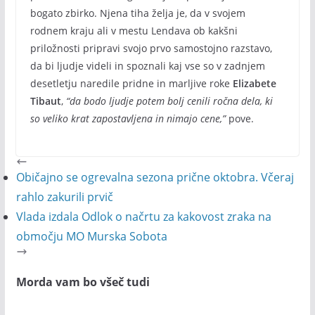
bogato zbirko. Njena tiha želja je, da v svojem
rodnem kraju ali v mestu Lendava ob kakšni
priložnosti pripravi svojo prvo samostojno razstavo,
da bi ljudje videli in spoznali kaj vse so v zadnjem
desetletju naredile pridne in marljive roke
Elizabete
Tibaut
,
“da bodo ljudje potem bolj cenili ročna dela, ki
so veliko krat zapostavljena in nimajo cene,”
pove.
Običajno se ogrevalna sezona prične oktobra. Včeraj
rahlo zakurili prvič
Vlada izdala Odlok o načrtu za kakovost zraka na
območju MO Murska Sobota
Morda vam bo všeč tudi