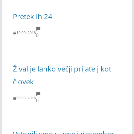
Preteklih 24
10.09. 2018
0
Žival je lahko večji prijatelj kot
človek
09.03. 2016
0
Vstopili smo v veseli december.