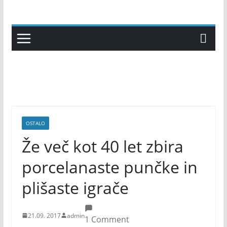
Skip
to
content
OSTALO
Že več kot 40 let zbira
porcelanaste punčke in
plišaste igrače
21.09. 2017
admin
1 Comment