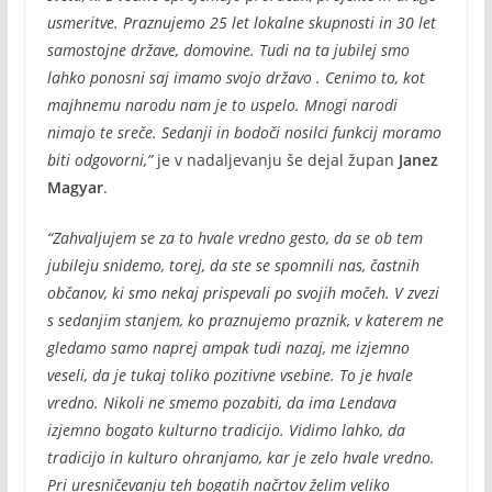
usmeritve. Praznujemo 25 let lokalne skupnosti in 30 let
samostojne države, domovine. Tudi na ta jubilej smo
lahko ponosni saj imamo svojo državo . Cenimo to, kot
majhnemu narodu nam je to uspelo. Mnogi narodi
nimajo te sreče. Sedanji in bodoči nosilci funkcij moramo
biti odgovorni,”
je v nadaljevanju še dejal župan
Janez
Magyar
.
“Zahvaljujem se za to hvale vredno gesto, da se ob tem
jubileju snidemo, torej, da ste se spomnili nas, častnih
občanov, ki smo nekaj prispevali po svojih močeh. V zvezi
s sedanjim stanjem, ko praznujemo praznik, v katerem ne
gledamo samo naprej ampak tudi nazaj, me izjemno
veseli, da je tukaj toliko pozitivne vsebine. To je hvale
vredno. Nikoli ne smemo pozabiti, da ima Lendava
izjemno bogato kulturno tradicijo. Vidimo lahko, da
tradicijo in kulturo ohranjamo, kar je zelo hvale vredno.
Pri uresničevanju teh bogatih načrtov želim veliko