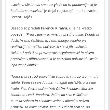
uspehov. Mislim da smo, ne glede na to pandemijo, ki je
hud udarec, uspešni,”
je dejal najstarejši med zbranimi,
Ferenc Hajós
.
Besedo so predali
Ferencu Kiralyu
, ki je na kratko
povedal:
“Pridružujem se mnenju predhodnika. Dodati ni
dosti. Vsemu čestitam in želim mnogo uspeha pri
realizaciji teh velikih načrtov, ki ste si jih zastavili.
Nekateri načrti so pravzaprav megalomanski in nisem
prepričan v njihov uspeh, a je potrebno poizkusiti. Hvala
lepa za povabilo.”
“Najprej bi se rad zahvalil za vabilo in tudi za vsa minula
vabila. Vsem se seveda nisem utegnil udeležiti, a vseeno
hvala. Sem častni občan treh Občin: Lendava, Murska
Sobota in Lenti. Poudariti želim, da sem v Občinah
Murska Sobota in Lendava vedno v dilemi, v nekem
primežu, za koga navijat, kam it? Odločil sem se, da