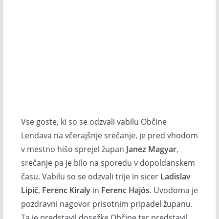
Vse goste, ki so se odzvali vabilu Občine
Lendava na včerajšnje srečanje, je pred vhodom
v mestno hišo sprejel župan
Janez Magyar
,
srečanje pa je bilo na sporedu v dopoldanskem
času. Vabilu so se odzvali trije in sicer
Ladislav
Lipič
,
Ferenc Kiraly
in
Ferenc Hajós
. Uvodoma je
pozdravni nagovor prisotnim pripadel županu.
Ta je predstavil dosežke Občine ter predstavil