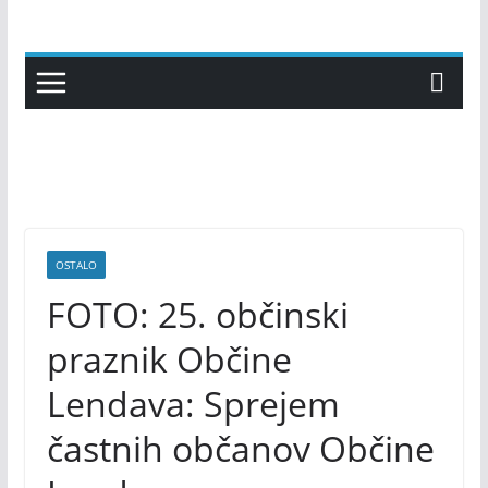
Skip
to
content
OSTALO
FOTO: 25. občinski
praznik Občine
Lendava: Sprejem
častnih občanov Občine