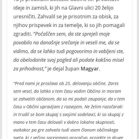
ideje in zamisli, ki jih na Glavni ulici 20 želijo
uresničiti. Zahvalil se je prisotnim za obisk, za
njihov prispevek in za temelje, ki so jih pomagali
zgraditi.
“Počaščen sem, da ste sprejeli moje
povabilo na današnje srečanje in veseli me, da se
vidimo, da se lahko tudi pogovorimo in vabljeni ste,
da obelodanite svoj pogled ali podate kakšno misel
za prihodnost,”
je dejal župan
Magyar
.
“Pred nami je proslava ob 25. delovanju občine. Zares
sem vesel, da lahko v tem času vodim Občino in moram
se zahvaliti občanom, da so mi podali zaupanje, da v tem
času v Občini upravljam z razvojem. Ne želim razočarati
in trudil se bom skupaj s svojimi sodelavci, ki so skupaj z
mano v tem času delovali v dobro lokalne skupnosti,
vsekakor pa gre zahvala tudi vsem članom občinskega
sveta, ki z večino sprejemajo proračun, projekte in druge