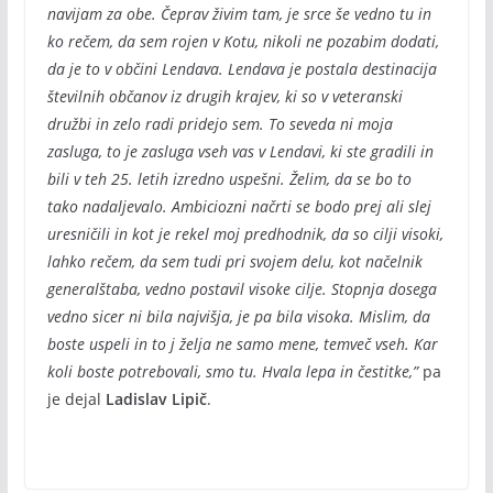
navijam za obe. Čeprav živim tam, je srce še vedno tu in
ko rečem, da sem rojen v Kotu, nikoli ne pozabim dodati,
da je to v občini Lendava. Lendava je postala destinacija
številnih občanov iz drugih krajev, ki so v veteranski
družbi in zelo radi pridejo sem. To seveda ni moja
zasluga, to je zasluga vseh vas v Lendavi, ki ste gradili in
bili v teh 25. letih izredno uspešni. Želim, da se bo to
tako nadaljevalo. Ambiciozni načrti se bodo prej ali slej
uresničili in kot je rekel moj predhodnik, da so cilji visoki,
lahko rečem, da sem tudi pri svojem delu, kot načelnik
generalštaba, vedno postavil visoke cilje. Stopnja dosega
vedno sicer ni bila najvišja, je pa bila visoka. Mislim, da
boste uspeli in to j želja ne samo mene, temveč vseh. Kar
koli boste potrebovali, smo tu. Hvala lepa in čestitke,”
pa
je dejal
Ladislav Lipič
.