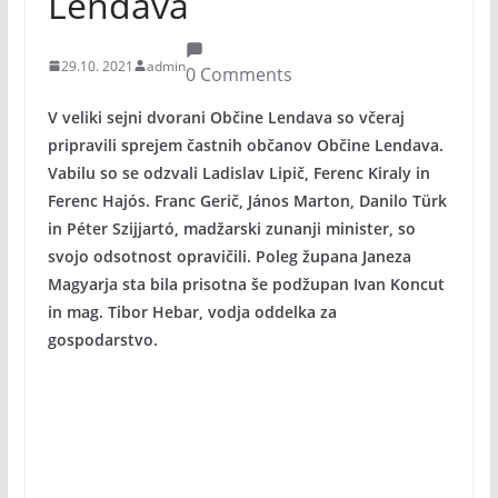
Lendava
29.10. 2021
admin
0 Comments
V veliki sejni dvorani Občine Lendava so včeraj
pripravili sprejem častnih občanov Občine Lendava.
Vabilu so se odzvali Ladislav Lipič, Ferenc Kiraly in
Ferenc Hajós. Franc Gerič, János Marton, Danilo Türk
in Péter Szijjartó, madžarski zunanji minister, so
svojo odsotnost opravičili. Poleg župana Janeza
Magyarja sta bila prisotna še podžupan Ivan Koncut
in mag. Tibor Hebar, vodja oddelka za
gospodarstvo.