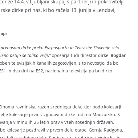
r že 14.4. v Ljubljani skupaj s partnerji in pokrovitelji
rske dirke pri nas, ki bo začela 13. junija v Lendavi,
nija
s prenosom dirke preko Eurposporta in Televizije Slovenije zelo
eno petljo še toliko večji,”
opozarja tudi direktor dirke,
Bogdan
obeh televizijskih kanalih zagotovljen, s to novostjo, da bo
S1 in dva dni na ES2, nacionalna televizija pa bo dirko
ečinoma ravninska, razen srednjega dela, kjer bodo kolesarji
pelje kolesarje prvič v zgodovini dirke tudi na Madžarsko. S
ovanja v minulih 25 letih prav v vseh sosednjih državah.
pe, bo kolesarje pozdravil v prvem delu etape, Gornja Radgona,
 videli v zadnjem delu. Ker je etapa pretežno ravninska, je