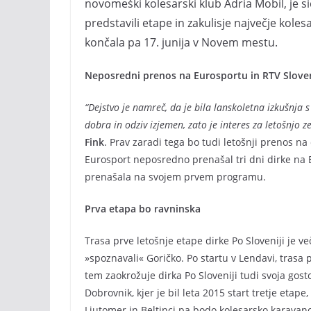
novomeški kolesarski klub Adria Mobil, je sice
predstavili etape in zakulisje največje kolesa
končala pa 17. junija v Novem mestu.
Neposredni prenos na Eurosportu in RTV Slove
“Dejstvo je namreč, da je bila lanskoletna izkušnja 
dobra in odziv izjemen, zato je interes za letošnjo zel
Fink
. Prav zaradi tega bo tudi letošnji prenos na 
Eurosport neposredno prenašal tri dni dirke na E
prenašala na svojem prvem programu.
Prva etapa bo ravninska
Trasa prve letošnje etape dirke Po Sloveniji je v
»spoznavali« Goričko. Po startu v Lendavi, trasa 
tem zaokrožuje dirka Po Sloveniji tudi svoja gost
Dobrovnik, kjer je bil leta 2015 start tretje eta
Ljutomer in Beltinci pa bodo kolesarsko karavano