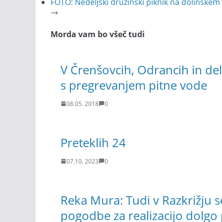
FOTO: Nedeljski družinski piknik na dolinskem
Morda vam bo všeč tudi
V Črenšovcih, Odrancih in de
s pregrevanjem pitne vode
08.05. 2018
0
Preteklih 24
07.10. 2023
0
Reka Mura: Tudi v Razkrižju
pogodbe za realizacijo dolgo