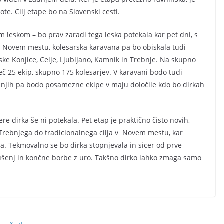
te. Cilj etape bo na Slovenski cesti.
m leskom – bo prav zaradi tega leska potekala kar pet dni, s
v Novem mestu, kolesarska karavana pa bo obiskala tudi
ke Konjice, Celje, Ljubljano, Kamnik in Trebnje. Na skupno
eč 25 ekip, skupno 175 kolesarjev. V karavani bodo tudi
kovanjih pa bodo posamezne ekipe v maju določile kdo bo dirkah
re dirka še ni potekala. Pet etap je praktično čisto novih,
d Trebnjega do tradicionalnega cilja v Novem mestu, kar
 Tekmovalno se bo dirka stopnjevala in sicer od prve
kušenj in končne borbe z uro. Takšno dirko lahko zmaga samo
i