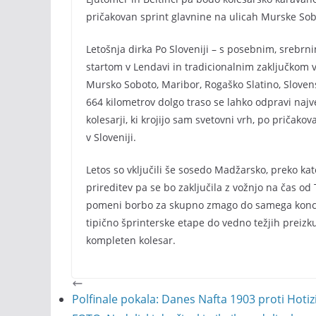
pričakovan sprint glavnine na ulicah Murske Sobo
Letošnja dirka Po Sloveniji – s posebnim, srebrni
startom v Lendavi in tradicionalnim zaključkom 
Mursko Soboto, Maribor, Rogaško Slatino, Slovens
664 kilometrov dolgo traso se lahko odpravi najv
kolesarji, ki krojijo sam svetovni vrh, po priča
v Sloveniji.
Letos so vključili še sosedo Madžarsko, preko kate
prireditev pa se bo zaključila z vožnjo na čas o
pomeni borbo za skupno zmago do samega konca.
tipično šprinterske etape do vedno težjih preiz
kompleten kolesar.
Polfinale pokala: Danes Nafta 1903 proti Hotiz