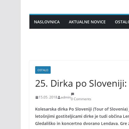
Skip
to
content
NASLOVNICA
AKTUALNE NOVICE
OSTAL
OSTALO
25. Dirka po Sloveniji:
15.05. 2018
admin
0 Comments
Kolesarska dirka Po Sloveniji (Tour of Slovenia)
letošnjimi gostiteljicami dirke je tudi občina Len
Gledališko in koncertno dvorano Lendava. Gre za