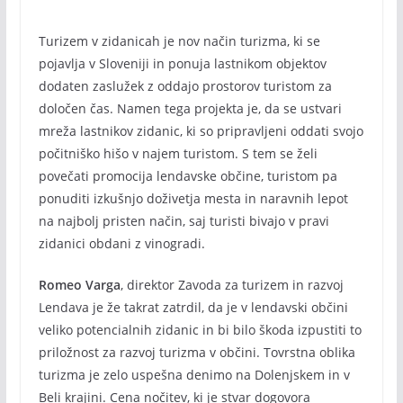
Turizem v zidanicah je nov način turizma, ki se
pojavlja v Sloveniji in ponuja lastnikom objektov
dodaten zaslužek z oddajo prostorov turistom za
določen čas. Namen tega projekta je, da se ustvari
mreža lastnikov zidanic, ki so pripravljeni oddati svojo
počitniško hišo v najem turistom. S tem se želi
povečati promocija lendavske občine, turistom pa
ponuditi izkušnjo doživetja mesta in naravnih lepot
na najbolj pristen način, saj turisti bivajo v pravi
zidanici obdani z vinogradi.
Romeo Varga
, direktor Zavoda za turizem in razvoj
Lendava je že takrat zatrdil, da je v lendavski občini
veliko potencialnih zidanic in bi bilo škoda izpustiti to
priložnost za razvoj turizma v občini. Tovrstna oblika
turizma je zelo uspešna denimo na Dolenjskem in v
Beli krajini. Cena nočitev, ki je stvar dogovora