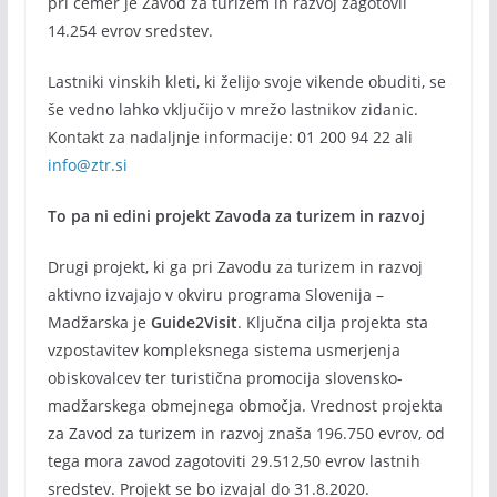
pri čemer je Zavod za turizem in razvoj zagotovil
14.254 evrov sredstev.
Lastniki vinskih kleti, ki želijo svoje vikende obuditi, se
še vedno lahko vključijo v mrežo lastnikov zidanic.
Kontakt za nadaljnje informacije: 01 200 94 22 ali
info@ztr.si
To pa ni edini projekt Zavoda za turizem in razvoj
Drugi projekt, ki ga pri Zavodu za turizem in razvoj
aktivno izvajajo v okviru programa Slovenija –
Madžarska je
Guide2Visit
. Ključna cilja projekta sta
vzpostavitev kompleksnega sistema usmerjenja
obiskovalcev ter turistična promocija slovensko-
madžarskega obmejnega območja. Vrednost projekta
za Zavod za turizem in razvoj znaša 196.750 evrov, od
tega mora zavod zagotoviti 29.512,50 evrov lastnih
sredstev. Projekt se bo izvajal do 31.8.2020.