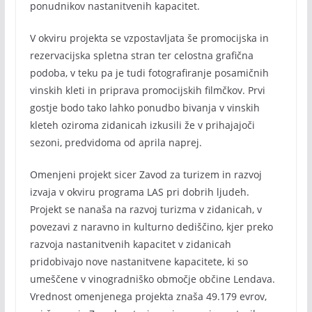
ponudnikov nastanitvenih kapacitet.
V okviru projekta se vzpostavljata še promocijska in
rezervacijska spletna stran ter celostna grafična
podoba, v teku pa je tudi fotografiranje posamičnih
vinskih kleti in priprava promocijskih filmčkov. Prvi
gostje bodo tako lahko ponudbo bivanja v vinskih
kleteh oziroma zidanicah izkusili že v prihajajoči
sezoni, predvidoma od aprila naprej.
Omenjeni projekt sicer Zavod za turizem in razvoj
izvaja v okviru programa LAS pri dobrih ljudeh.
Projekt se nanaša na razvoj turizma v zidanicah, v
povezavi z naravno in kulturno dediščino, kjer preko
razvoja nastanitvenih kapacitet v zidanicah
pridobivajo nove nastanitvene kapacitete, ki so
umeščene v vinogradniško območje občine Lendava.
Vrednost omenjenega projekta znaša 49.179 evrov,