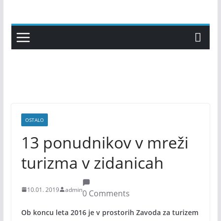
Skip
to
content
OSTALO
13 ponudnikov v mreži
turizma v zidanicah
10.01. 2019
admin
0 Comments
Ob koncu leta 2016 je v prostorih Zavoda za turizem