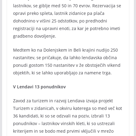
lastnikov, se giblje med 50 in 70 evrov. Rezervacija se
opravi preko spleta, lastnik zidanice pa plača
dohodnino v višini 25 odstotkov, po predhodni
registraciji na upravni enoti, za kar je potrebno imeti
gradbeno dovoljenje.
Medtem ko na Dolenjskem in Beli krajini nudijo 250
nastanitev, se pričakuje, da lahko lendavska občina
ponudi gostom 150 nastanitev v že obstoječih vikend
objektih, ki se lahko uporabljajo za namene trga.
V Lendavi 13 ponudnikov
Zavod za turizem in razvoj Lendava izvaja projekt
Turizem v zidanicah, v okviru katerega so med več kot
36 kandidati, ki so se odzvali na poziv, izbrali 13
ponudnikov – lastnikov vinskih kleti, ki so ustrezali
kriterijem in se bodo med prvimi vključili v mrežo