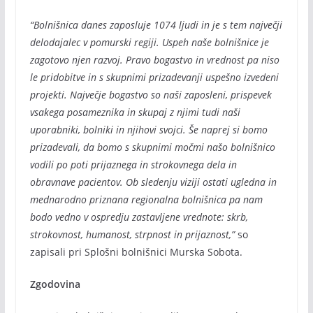
“Bolnišnica danes zaposluje 1074 ljudi in je s tem največji
delodajalec v pomurski regiji. Uspeh naše bolnišnice je
zagotovo njen razvoj. Pravo bogastvo in vrednost pa niso
le pridobitve in s skupnimi prizadevanji uspešno izvedeni
projekti. Največje bogastvo so naši zaposleni, prispevek
vsakega posameznika in skupaj z njimi tudi naši
uporabniki, bolniki in njihovi svojci. Še naprej si bomo
prizadevali, da bomo s skupnimi močmi našo bolnišnico
vodili po poti prijaznega in strokovnega dela in
obravnave pacientov. Ob sledenju viziji ostati ugledna in
mednarodno priznana regionalna bolnišnica pa nam
bodo vedno v ospredju zastavljene vrednote: skrb,
strokovnost, humanost, strpnost in prijaznost,”
so
zapisali pri Splošni bolnišnici Murska Sobota.
Zgodovina