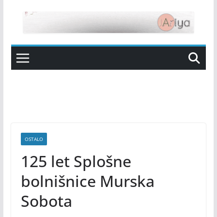
Skip
to
content
OSTALO
125 let Splošne
bolnišnice Murska
Sobota