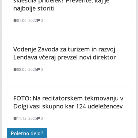
sklestila pridelek? Preverite, kaj je
najbolje storiti
01.06. 2022
0
Vodenje Zavoda za turizem in razvoj
Lendava včeraj prevzel novi direktor
08.05. 2026
0
FOTO: Na recitatorskem tekmovanju v
Dolgi vasi skupno kar 124 udeležencev
11.12. 2025
0
Poletno delo?