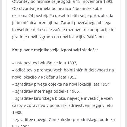
Otvoritev bolnišnice se je zgodila 15. novembra 1893.
Ob otvoritvi je imela bolnišnica 4 bolniške sobe
oziroma 24 postelj. Po desetih letih se je pokazalo, da
je bolnišnica premajhna. Zaradi povečanega obsega
in vsebine dela so se začele raznovrstne adaptacije in
gradnje novih zgradb na novi lokaciji v Rakičanu.
Kot glavne mejnike velja izpostaviti sledeče:
– ustanovitev bolnišnice leta 1893,
– odločitev o prenosu vseh bolnišničnih dejavnosti na
novo lokacijo v Rakičanu leta 1953,
– zgraditev prvega objekta na novi lokaciji leta 1954,
– zgraditev Internega oddelka 1965,
– zgraditev kirurškega bloka, največje investicije vseh
časov v zdravstvu v pomurski zdravstveni regiji v letu
1988,
– zgraditev novega Ginekološko-porodniškega oddelka
leta 2004,