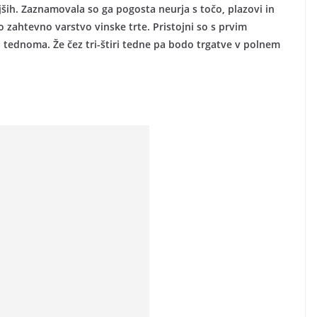
jših. Zaznamovala so ga pogosta neurja s točo, plazovi in
o zahtevno varstvo vinske trte. Pristojni so s prvim
tednoma. Že čez tri-štiri tedne pa bodo trgatve v polnem