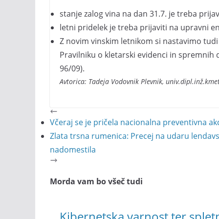
stanje zalog vina na dan 31.7. je treba prij
letni pridelek je treba prijaviti na upravni 
Z novim vinskim letnikom si nastavimo tudi
Pravilniku o kletarski evidenci in spremnih
96/09).
Avtorica: Tadeja Vodovnik Plevnik, univ.dipl.inž.kmet
Včeraj se je pričela nacionalna preventivna ak
Zlata trsna rumenica: Precej na udaru lendavs
nadomestila
Morda vam bo všeč tudi
Kibernetska varnost ter spletni