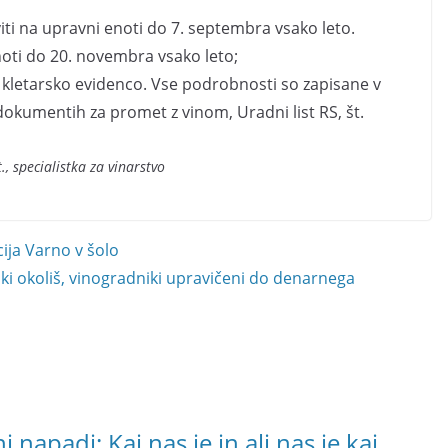
aviti na upravni enoti do 7. septembra vsako leto.
enoti do 20. novembra vsako leto;
 kletarsko evidenco. Vse podrobnosti so zapisane v
 dokumentih za promet z vinom, Uradni list RS, št.
., specialistka za vinarstvo
cija Varno v šolo
ki okoliš, vinogradniki upravičeni do denarnega
 napadi: Kaj nas je in ali nas je kaj