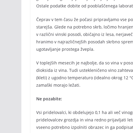
Ostale podatke dobite od pooblaščenega laborato
Čeprav v tem času že počasi pripravljamo vse po
starejša. Glede na potrebno skrb, ločimo hranjen
v različni vinski posodi, običajno iz lesa, nerjaveč
hranimo v najrazličnejših posodah skrbno spreml
ugotavljanje prostega žvepla.
V toplejših mesecih je najbolje, da so vina v poso
dioksida iz vina. Tudi ustekleničeno vino zahte
(kleti) z ugodno temperaturo (idealno okrog 12 °C
zamaški morajo ležati.
Ne pozabite:
Vsi pridelovalci, ki obdelujejo 0,1 ha ali več vino
pridelovalcev grozdja in vina redno prijavljati letn
vseeno potrebno izpolniti obrazec in ga podpisat