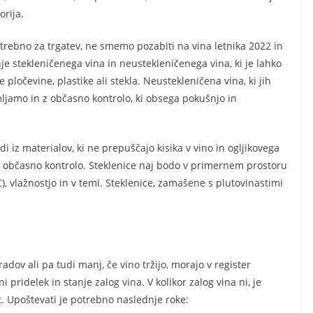
rija.
trebno za trgatev, ne smemo pozabiti na vina letnika 2022 in
je stekleničenega vina in neustekleničenega vina, ki je lahko
e pločevine, plastike ali stekla. Neustekleničena vina, ki jih
jamo in z občasno kontrolo, ki obsega pokušnjo in
di iz materialov, ki ne prepuščajo kisika v vino in ogljikovega
va občasno kontrolo. Steklenice naj bodo v primernem prostoru
), vlažnostjo in v temi. Steklenice, zamašene s plutovinastimi
gradov ali pa tudi manj, če vino tržijo, morajo v register
i pridelek in stanje zalog vina. V kolikor zalog vina ni, je
. Upoštevati je potrebno naslednje roke: