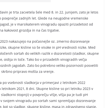
avin je trta zacvetela šele med 8. in 22. junijem, zato je letos
no povprečje zadnjih let. Glede na neugodne vremenske
agod, je v marsikaterem vinogradu opaziti prizadetost od
na kakovost grozdja in na čas trgatve.
a 2023 nakazujejo na počasnejše oz. zmerno dozorevanje
nizke, skupne kisline so še visoke in pH vrednosti nizke. Med
očenih sortah do velikih razlik v dozorelosti (sladkor, skupne
, oidija in toče. Tako bo v prizadetih vinogradih večja
ozdnih jagodah. Zato bo potrebno veliko pozornosti posvetiti
in skrbno pripravo mošta za vrenje.
da po vsebnosti sladkorja v primerjavi z letnikom 2022
letnikom 2021, 8 dni. Skupne kisline so pri letniku 2023 v
ladkorni stopnji) v povprečju višje, višja pa je tudi pH
a v svojem vinogradu po sortah sami spremljajo dozorevanje
, kot so sladkor, skupne kisline, masa in zdravstveno stanje.