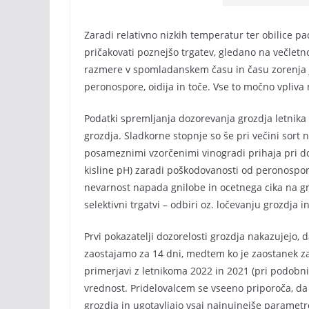
Zaradi relativno nizkih temperatur ter obilice pad
pričakovati poznejšo trgatev, gledano na večlet
razmere v spomladanskem času in času zorenja j
peronospore, oidija in toče. Vse to močno vpliva 
Podatki spremljanja dozorevanja grozdja letnik
grozdja. Sladkorne stopnje so še pri večini sort 
posameznimi vzorčenimi vinogradi prihaja pri dol
kisline pH) zaradi poškodovanosti od peronospore
nevarnost napada gnilobe in ocetnega cika na gr
selektivni trgatvi – odbiri oz. ločevanju grozdja 
Prvi pokazatelji dozorelosti grozdja nakazujejo, 
zaostajamo za 14 dni, medtem ko je zaostanek za 
primerjavi z letnikoma 2022 in 2021 (pri podobni s
vrednost. Pridelovalcem se vseeno priporoča, d
grozdja in ugotavljajo vsaj najnujnejše parametre