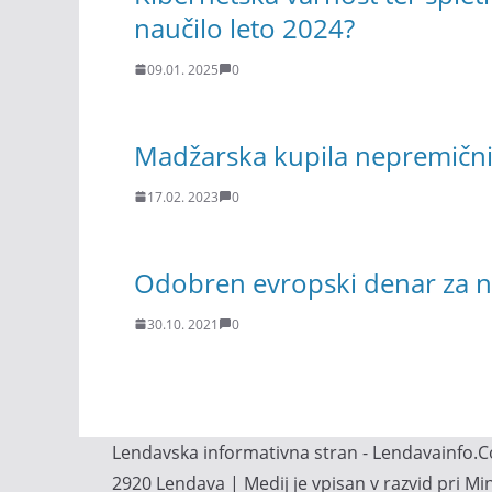
naučilo leto 2024?
09.01. 2025
0
Madžarska kupila nepremičnin
17.02. 2023
0
Odobren evropski denar za n
30.10. 2021
0
Lendavska informativna stran - Lendavainfo.Co
2920 Lendava | Medij je vpisan v razvid pri M