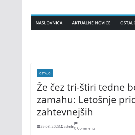
Skip
to
content
NASLOVNICA
AKTUALNE NOVICE
OSTAL
OSTALO
Že čez tri-štiri tedne
zamahu: Letošnje prid
zahtevnejših
29.08. 2023
admin
0 Comments