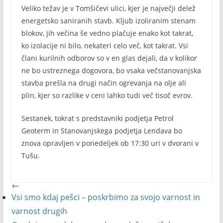
Veliko težav je v Tomšičevi ulici, kjer je največji delež
energetsko saniranih stavb. Kljub izoliranim stenam
blokov, jih večina še vedno plačuje enako kot takrat,
ko izolacije ni bilo, nekateri celo več, kot takrat. Vsi
člani kurilnih odborov so v en glas dejali, da v kolikor
ne bo ustreznega dogovora, bo vsaka večstanovanjska
stavba prešla na drugi način ogrevanja na olje ali
plin, kjer so razlike v ceni lahko tudi več tisoč evrov.
Sestanek, tokrat s predstavniki podjetja Petrol
Geoterm in Stanovanjskega podjetja Lendava bo
znova opravljen v ponedeljek ob 17:30 uri v dvorani v
Tušu.
Vsi smo kdaj pešci – poskrbimo za svojo varnost in
varnost drugih