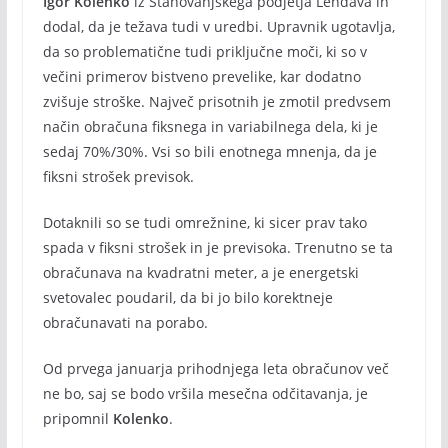
Igor Kolenko
iz Stanovanjskega podjetja Lendava in
dodal, da je težava tudi v uredbi. Upravnik ugotavlja,
da so problematične tudi priključne moči, ki so v
večini primerov bistveno prevelike, kar dodatno
zvišuje stroške. Največ prisotnih je zmotil predvsem
način obračuna fiksnega in variabilnega dela, ki je
sedaj 70%/30%. Vsi so bili enotnega mnenja, da je
fiksni strošek previsok.
Dotaknili so se tudi omrežnine, ki sicer prav tako
spada v fiksni strošek in je previsoka. Trenutno se ta
obračunava na kvadratni meter, a je energetski
svetovalec poudaril, da bi jo bilo korektneje
obračunavati na porabo.
Od prvega januarja prihodnjega leta obračunov več
ne bo, saj se bodo vršila mesečna odčitavanja, je
pripomnil
Kolenko
.