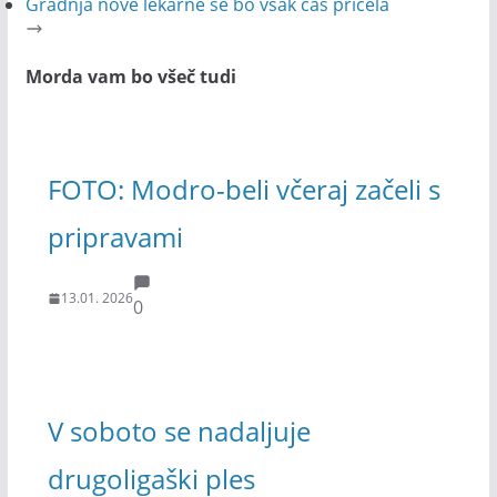
Gradnja nove lekarne se bo vsak čas pričela
Morda vam bo všeč tudi
FOTO: Modro-beli včeraj začeli s
pripravami
13.01. 2026
0
V soboto se nadaljuje
drugoligaški ples