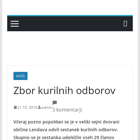
Skip
to
content
SVEŽE
Zbor kurilnih odborov
21.10. 2016
admin
3 komentarji
Včeraj pozno popoldan se je v veliki sejni dvorani
občine Lendava odvil sestanek kurilnih odborov.
Skupno se je sestanka udeležilo vseh 29 članov