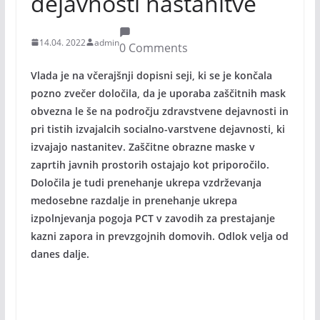
dejavnosti nastanitve
14.04. 2022
admin
0 Comments
Vlada je na včerajšnji dopisni seji, ki se je končala
pozno zvečer določila, da je uporaba zaščitnih mask
obvezna le še na področju zdravstvene dejavnosti in
pri tistih izvajalcih socialno-varstvene dejavnosti, ki
izvajajo nastanitev. Zaščitne obrazne maske v
zaprtih javnih prostorih ostajajo kot priporočilo.
Določila je tudi prenehanje ukrepa vzdrževanja
medosebne razdalje in prenehanje ukrepa
izpolnjevanja pogoja PCT v zavodih za prestajanje
kazni zapora in prevzgojnih domovih. Odlok velja od
danes dalje.