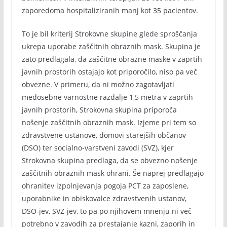
zaporedoma hospitaliziranih manj kot 35 pacientov.
To je bil kriterij Strokovne skupine glede sproščanja
ukrepa uporabe zaščitnih obraznih mask. Skupina je
zato predlagala, da zaščitne obrazne maske v zaprtih
javnih prostorih ostajajo kot priporočilo, niso pa več
obvezne. V primeru, da ni možno zagotavljati
medosebne varnostne razdalje 1,5 metra v zaprtih
javnih prostorih, Strokovna skupina priporoča
nošenje zaščitnih obraznih mask. Izjeme pri tem so
zdravstvene ustanove, domovi starejših občanov
(DSO) ter socialno-varstveni zavodi (SVZ), kjer
Strokovna skupina predlaga, da se obvezno nošenje
zaščitnih obraznih mask ohrani. Še naprej predlagajo
ohranitev izpolnjevanja pogoja PCT za zaposlene,
uporabnike in obiskovalce zdravstvenih ustanov,
DSO-jev, SVZ-jev, to pa po njihovem mnenju ni več
potrebno v zavodih za prestajanje kazni, zaporih in