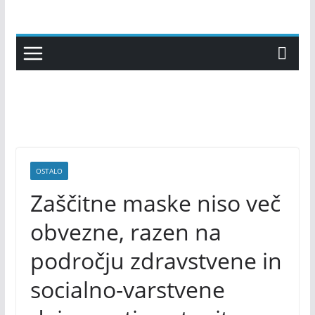
Skip
to
content
OSTALO
Zaščitne maske niso več
obvezne, razen na
področju zdravstvene in
socialno-varstvene