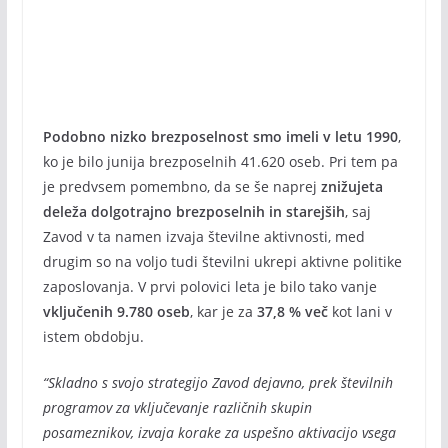
Podobno nizko brezposelnost smo imeli v letu 1990
,
ko je bilo junija brezposelnih 41.620 oseb. Pri tem pa
je predvsem pomembno, da se še naprej
znižujeta
deleža dolgotrajno brezposelnih in starejših
, saj
Zavod v ta namen izvaja številne aktivnosti, med
drugim so na voljo tudi številni ukrepi aktivne politike
zaposlovanja. V prvi polovici leta je bilo tako vanje
vključenih 9.780 oseb
, kar je za
37,8 % več
kot lani v
istem obdobju.
“Skladno s svojo strategijo Zavod dejavno, prek številnih
programov za vključevanje različnih skupin
posameznikov, izvaja korake za uspešno aktivacijo vsega