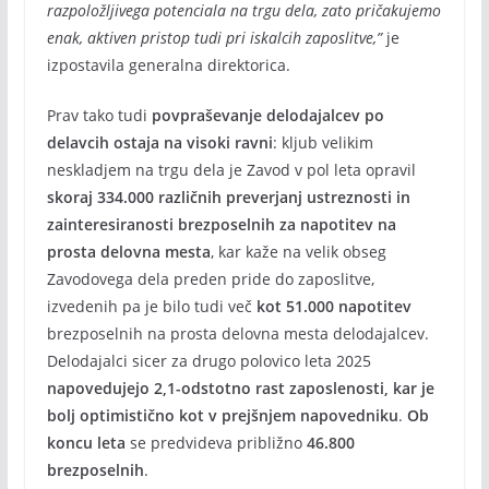
razpoložljivega potenciala na trgu dela, zato pričakujemo
enak, aktiven pristop tudi pri iskalcih zaposlitve,”
je
izpostavila generalna direktorica.
Prav tako tudi
povpraševanje delodajalcev po
delavcih ostaja na visoki ravni
: kljub velikim
neskladjem na trgu dela je Zavod v pol leta opravil
skoraj 334.000 različnih preverjanj ustreznosti in
zainteresiranosti brezposelnih za napotitev na
prosta delovna mesta
, kar kaže na velik obseg
Zavodovega dela preden pride do zaposlitve,
izvedenih pa je bilo tudi več
kot 51.000 napotitev
brezposelnih na prosta delovna mesta delodajalcev.
Delodajalci sicer za drugo polovico leta 2025
napovedujejo 2,1-odstotno rast zaposlenosti, kar je
bolj optimistično kot v prejšnjem napovedniku
.
Ob
koncu leta
se predvideva približno
46.800
brezposelnih
.