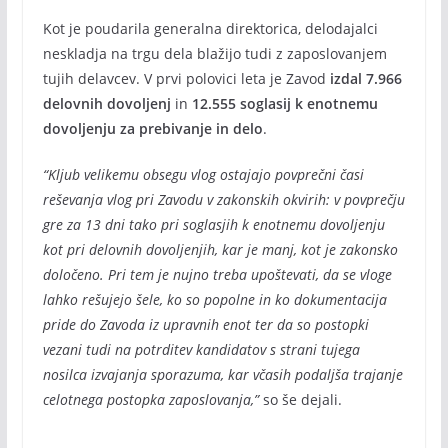
Kot je poudarila generalna direktorica, delodajalci
neskladja na trgu dela blažijo tudi z zaposlovanjem
tujih delavcev. V prvi polovici leta je Zavod
izdal 7.966
delovnih dovoljenj
in
12.555 soglasij k enotnemu
dovoljenju za prebivanje in delo
.
“Kljub velikemu obsegu vlog ostajajo povprečni časi
reševanja vlog pri Zavodu v zakonskih okvirih: v povprečju
gre za 13 dni tako pri soglasjih k enotnemu dovoljenju
kot pri delovnih dovoljenjih, kar je manj, kot je zakonsko
določeno. Pri tem je nujno treba upoštevati, da se vloge
lahko rešujejo šele, ko so popolne in ko dokumentacija
pride do Zavoda iz upravnih enot ter da so postopki
vezani tudi na potrditev kandidatov s strani tujega
nosilca izvajanja sporazuma, kar včasih podaljša trajanje
celotnega postopka zaposlovanja,”
so še dejali.