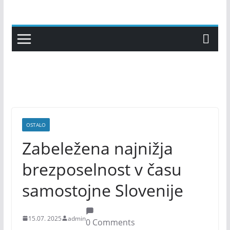
Skip
to
content
OSTALO
Zabeležena najnižja
brezposelnost v času
samostojne Slovenije
15.07. 2025
admin
0 Comments