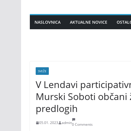
Skip
to
content
NASLOVNICA
AKTUALNE NOVICE
OSTAL
SVEŽE
V Lendavi participativ
Murski Soboti občani 
predlogih
05.01. 2023
admin
0 Comments