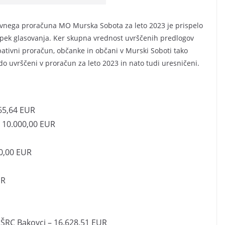
tivnega proračuna MO Murska Sobota za leto 2023 je prispelo
ostopek glasovanja. Ker skupna vrednost uvrščenih predlogov
pativni proračun, občanke in občani v Murski Soboti tako
do uvrščeni v proračun za leto 2023 in nato tudi uresničeni.
965,64 EUR
– 10.000,00 EUR
00,00 EUR
UR
a ŠRC Bakovci – 16.628,51 EUR