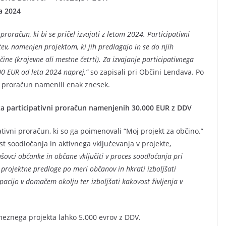
ta 2024
roračun, ki bi se pričel izvajati z letom 2024. Participativni
ev, namenjen projektom, ki jih predlagajo in se do njih
ine (krajevne ali mestne četrti). Za izvajanje participativnega
00 EUR od leta 2024 naprej,”
so zapisali pri Občini Lendava. Po
ni proračun namenili enak znesek.
za participativni proračun namenjenih 30.000 EUR z DDV
tivni proračun, ki so ga poimenovali “Moj projekt za občino.”
st soodločanja in aktivnega vključevanja v projekte,
šovci občanke in občane vključiti v proces soodločanja pri
projektne predloge po meri občanov in hkrati izboljšati
pacijo v domačem okolju ter izboljšati kakovost življenja v
meznega projekta lahko 5.000 evrov z DDV.