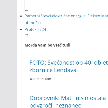
Pametni števci električne energije: Elektro 
območju
Preteklih 24
Morda vam bo všeč tudi
FOTO: Svečanost ob 40. oble
zbornice Lendava
17.11. 2018
0
Dobrovnik: Mati in sin ostala
povzročil neznanec