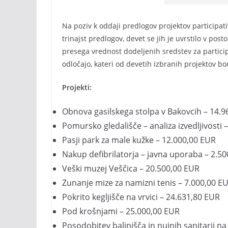
Na poziv k oddaji predlogov projektov participa
trinajst predlogov, devet se jih je uvrstilo v p
presega vrednost dodeljenih sredstev za partici
odločajo, kateri od devetih izbranih projektov bo
Projekti:
Obnova gasilskega stolpa v Bakovcih – 14.
Pomursko gledališče – analiza izvedljivosti 
Pasji park za male kužke – 12.000,00 EUR
Nakup defibrilatorja – javna uporaba – 2.5
Veški muzej Veščica – 20.500,00 EUR
Zunanje mize za namizni tenis – 7.000,00 E
Pokrito kegljišče na vrvici – 24.631,80 EUR
Pod krošnjami – 25.000,00 EUR
Posodobitev balinišča in nujnih sanitarij n