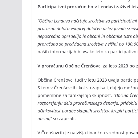
Participativni proračun bo v Lendavi zaživel le
“Občina Lendava načrtuje sredstva za participativni p
proračun določa vnaprej določen delež javnih sredst
neposredno opredelijo le občani in občanke tiste obč
proračuna so predvidena sredstva v višini po 100.0
naših informacijah bi vsako leto za participativ
V proračunu Občine Črenšovci za leto 2023 bo 
Občina Črenšovci tudi v letu 2023 uvaja participa
S tem v Črenšovcih, kot so zapisali, dajejo možno
pomembne za tamkajšnjo skupnost.
“Občina Čren
razporejanju dela proračunskega denarja, pridobiti 
učinkovitost porabe skupnih sredstev, krepiti partici
občini,”
so zapisali.
V Črenšovcih je najvišja finančna vrednost posa