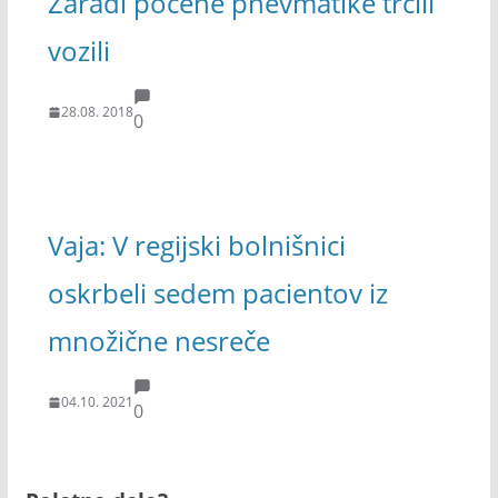
Zaradi počene pnevmatike trčili
vozili
28.08. 2018
0
Vaja: V regijski bolnišnici
oskrbeli sedem pacientov iz
množične nesreče
04.10. 2021
0