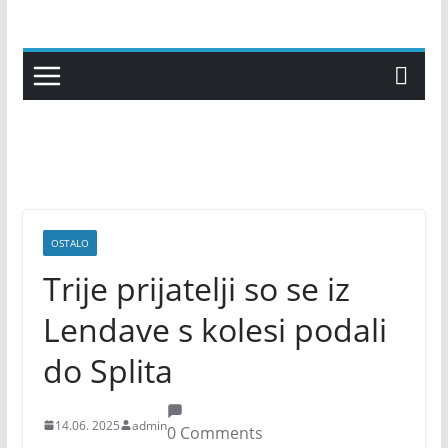
Skip
to
content
OSTALO
Trije prijatelji so se iz
Lendave s kolesi podali
do Splita
14.06. 2025
admin
0 Comments