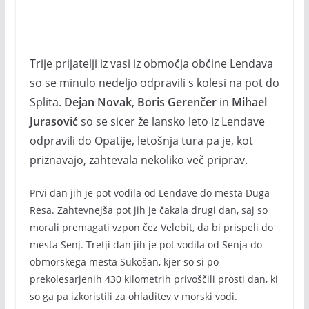
Trije prijatelji iz vasi iz območja občine Lendava
so se minulo nedeljo odpravili s kolesi na pot do
Splita.
Dejan Novak
,
Boris Gerenčer
in
Mihael
Jurasović
so se sicer že lansko leto iz Lendave
odpravili do Opatije, letošnja tura pa je, kot
priznavajo, zahtevala nekoliko več priprav.
Prvi dan jih je pot vodila od Lendave do mesta Duga
Resa. Zahtevnejša pot jih je čakala drugi dan, saj so
morali premagati vzpon čez Velebit, da bi prispeli do
mesta Senj. Tretji dan jih je pot vodila od Senja do
obmorskega mesta Sukošan, kjer so si po
prekolesarjenih 430 kilometrih privoščili prosti dan, ki
so ga pa izkoristili za ohladitev v morski vodi.