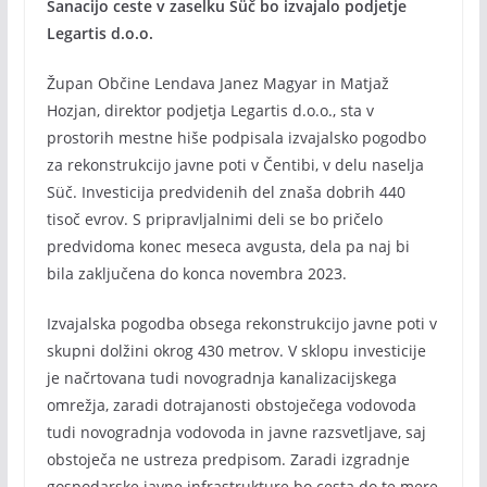
Sanacijo ceste v zaselku Süč bo izvajalo podjetje
Legartis d.o.o.
Župan Občine Lendava Janez Magyar in Matjaž
Hozjan, direktor podjetja Legartis d.o.o., sta v
prostorih mestne hiše podpisala izvajalsko pogodbo
za rekonstrukcijo javne poti v Čentibi, v delu naselja
Süč. Investicija predvidenih del znaša dobrih 440
tisoč evrov. S pripravljalnimi deli se bo pričelo
predvidoma konec meseca avgusta, dela pa naj bi
bila zaključena do konca novembra 2023.
Izvajalska pogodba obsega rekonstrukcijo javne poti v
skupni dolžini okrog 430 metrov. V sklopu investicije
je načrtovana tudi novogradnja kanalizacijskega
omrežja, zaradi dotrajanosti obstoječega vodovoda
tudi novogradnja vodovoda in javne razsvetljave, saj
obstoječa ne ustreza predpisom. Zaradi izgradnje
gospodarske javne infrastrukture bo cesta do te mere