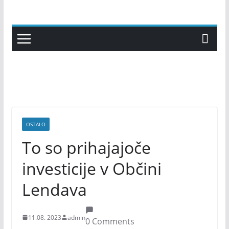
Skip
to
content
OSTALO
To so prihajajoče
investicije v Občini
Lendava
11.08. 2023
admin
0 Comments