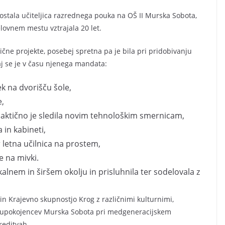
postala učiteljica razrednega pouka na OŠ II Murska Sobota,
elovnem mestu vztrajala 20 let.
lične projekte, posebej spretna pa je bila pri pridobivanju
saj se je v času njenega mandata:
dek na dvorišču šole,
e,
idaktično je sledila novim tehnološkim smernicam,
 in kabineti,
 letna učilnica na prostem,
e na mivki.
kalnem in širšem okolju in prisluhnila ter sodelovala z
 in Krajevno skupnostjo Krog z različnimi kulturnimi,
m upokojencev Murska Sobota pri medgeneracijskem
ireditvah.