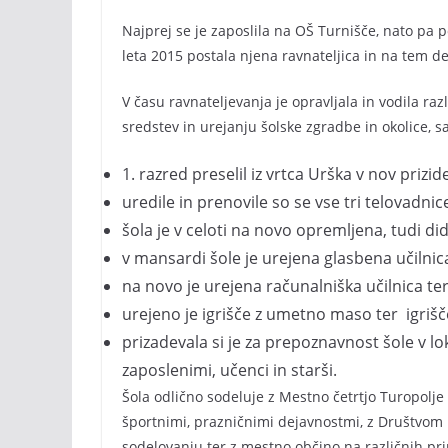
Najprej se je zaposlila na OŠ Turnišče, nato pa 
leta 2015 postala njena ravnateljica in na tem d
V času ravnateljevanja je opravljala in vodila raz
sredstev in urejanju šolske zgradbe in okolice, 
1. razred preselil iz vrtca Urška v nov prizi
uredile in prenovile so se vse tri telovadnic
šola je v celoti na novo opremljena, tudi d
v mansardi šole je urejena glasbena učilnica
na novo je urejena računalniška učilnica ter
urejeno je igrišče z umetno maso ter igrišč
prizadevala si je za prepoznavnost šole v lo
zaposlenimi, učenci in starši.
Šola odlično sodeluje z Mestno četrtjo Turopolje
športnimi, prazničnimi dejavnostmi, z Društvo
sodelovanju ter z mestno občino na različnih pr