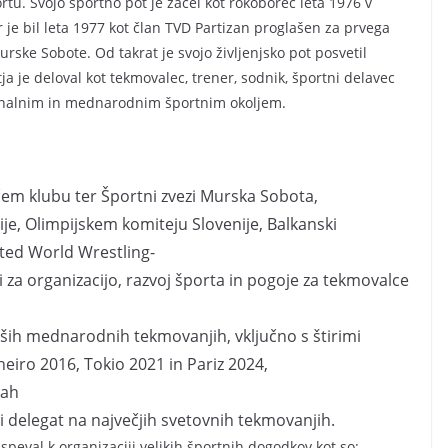
ortu. Svojo športno pot je začel kot rokoborec leta 1976 v
r je bil leta 1977 kot član TVD Partizan proglašen za prvega
ske Sobote. Od takrat je svojo življenjsko pot posvetil
ja je deloval kot tekmovalec, trener, sodnik, športni delavec
onalnim in mednarodnim športnim okoljem.
em klubu ter Športni zvezi Murska Sobota,
ije, Olimpijskem komiteju Slovenije, Balkanski
ited World Wrestling-
i za organizacijo, razvoj športa in pogoje za tekmovalce
ih mednarodnih tekmovanjih, vključno s štirimi
neiro 2016, Tokio 2021 in Pariz 2024,
rah
li delegat na največjih svetovnih tekmovanjih.
eval k organizaciji velikih športnih dogodkov kot so: