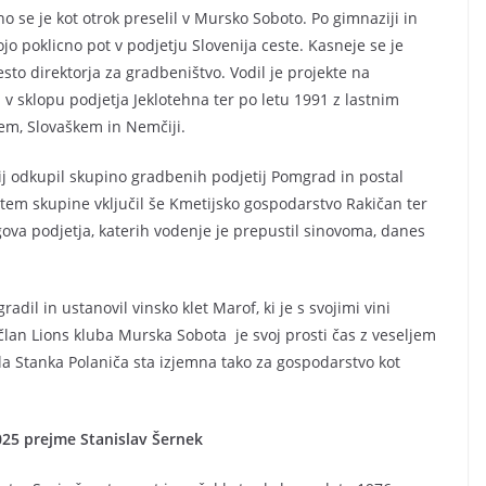
no se je kot otrok preselil v Mursko Soboto. Po gimnaziji in
o poklicno pot v podjetju Slovenija ceste. Kasneje se je
sto direktorja za gradbeništvo. Vodil je projekte na
v sklopu podjetja Jeklotehna ter po letu 1991 z lastnim
em, Slovaškem in Nemčiji.
tij odkupil skupino gradbenih podjetij Pomgrad in postal
istem skupine vključil še Kmetijsko gospodarstvo Rakičan ter
ova podjetja, katerih vodenje je prepustil sinovoma, danes
adil in ustanovil vinsko klet Marof, ki je s svojimi vini
lan Lions kluba Murska Sobota je svoj prosti čas z veseljem
a Stanka Polaniča sta izjemna tako za gospodarstvo kot
025 prejme Stanislav Šernek