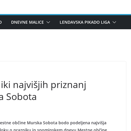
O
DNEVNE MALICE
LENDAVSKA PIKADO LIGA
ki najvišjih priznanj
a Sobota
 Mestne občine Murska Sobota bodo podeljena najvišja
dloku o prazniku in spominskem dnevu Mestne občine