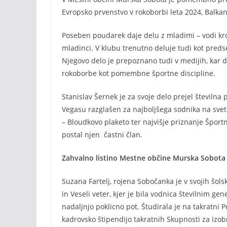
Evropsko prvenstvo v rokoborbi leta 2024, Balkan
Poseben poudarek daje delu z mladimi – vodi krož
mladinci. V klubu trenutno deluje tudi kot pred
Njegovo delo je prepoznano tudi v medijih, kar 
rokoborbe kot pomembne športne discipline.
Stanislav Šernek je za svoje delo prejel številn
Vegasu razglašen za najboljšega sodnika na svetu 
– Bloudkovo plaketo ter najvišje priznanje Šport
postal njen častni član.
Zahvalno listino Mestne občine Murska Sobota 
Suzana Fartelj, rojena Sobočanka je v svojih šols
in Veseli veter, kjer je bila vodnica številnim g
nadaljnjo poklicno pot. Študirala je na takratni
kadrovsko štipendijo takratnih Skupnosti za iz