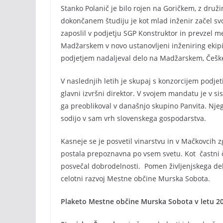
Stanko Polanič je bilo rojen na Goričkem, z druži
dokončanem študiju je kot mlad inženir začel svoj
zaposlil v podjetju SGP Konstruktor in prevzel me
Madžarskem v novo ustanovljeni inženiring ekipi 
podjetjem nadaljeval delo na Madžarskem, Češk
V naslednjih letih je skupaj s konzorcijem podje
glavni izvršni direktor. V svojem mandatu je v s
ga preoblikoval v današnjo skupino Panvita. Njeg
sodijo v sam vrh slovenskega gospodarstva.
Kasneje se je posvetil vinarstvu in v Mačkovcih zgr
postala prepoznavna po vsem svetu. Kot častni č
posvečal dobrodelnosti. Pomen življenjskega del
celotni razvoj Mestne občine Murska Sobota.
Plaketo Mestne občine Murska Sobota v letu 2