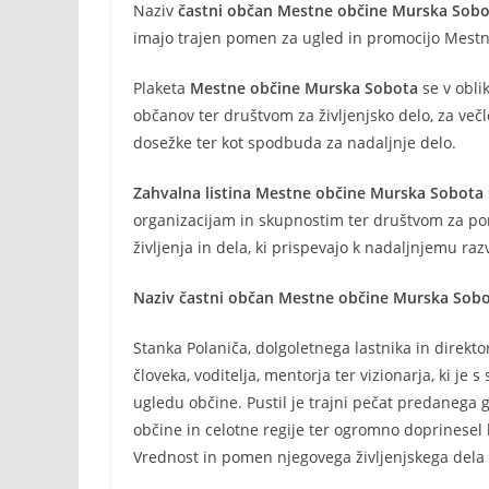
Naziv
častni občan Mestne občine Murska Sobo
imajo trajen pomen za ugled in promocijo Mest
Plaketa
Mestne občine Murska Sobota
se v obl
občanov ter društvom za življenjsko delo, za ve
dosežke ter kot spodbuda za nadaljnje delo.
Zahvalna listina Mestne občine Murska Sobota
organizacijam in skupnostim ter društvom za 
življenja in dela, ki prispevajo k nadaljnjemu r
Naziv častni občan Mestne občine Murska Sobo
Stanka Polaniča, dolgoletnega lastnika in direkt
človeka, voditelja, mentorja ter vizionarja, ki je
ugledu občine. Pustil je trajni pečat predaneg
občine in celotne regije ter ogromno doprinesel k
Vrednost in pomen njegovega življenjskega dela