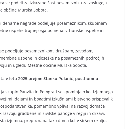
ta
se podeli za izkazano čast posamezniku za zasluge, ki
ne občine Murska Sobota.
iki denarne nagrade podeljuje posameznikom, skupinam
čletne uspehe trajnejšega pomena, vrhunske uspehe in
se podeljuje posameznikom, družbam, zavodom,
pomembne uspehe in dosežke na posameznih področjih
azvoju in ugledu Mestne občine Murska Sobota.
ta v letu 2025 prejme Stanko Polanič, posthumno
orja skupin Panvita in Pomgrad se spominjajo kot izjemnega
 s svojimi idejami in bogatimi izkušnjami bistveno prispeval k
a gospodarstvenika, pomembno vplival na razvoj domače
 razvoju gradbene in živilske panoge v regiji in državi.
 sta izjemna, prepoznana tako doma kot v širšem okolju.