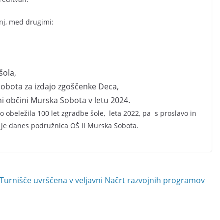
anj, med drugimi:
šola,
obota za izdajo zgoščenke Deca,
ni občini Murska Sobota v letu 2024.
o obeležila 100 let zgradbe šole, leta 2022, pa s proslavo in
ki je danes podružnica OŠ II Murska Sobota.
 Turnišče uvrščena v veljavni Načrt razvojnih programov