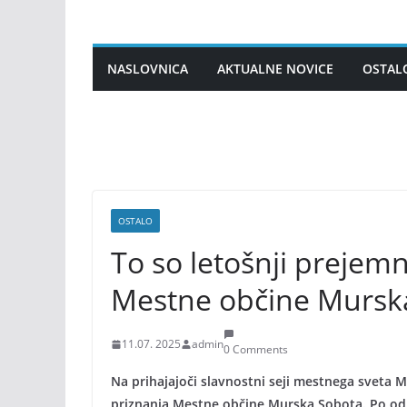
Skip
to
content
NASLOVNICA
AKTUALNE NOVICE
OSTAL
OSTALO
To so letošnji prejemni
Mestne občine Mursk
11.07. 2025
admin
0 Comments
Na prihajajoči slavnostni seji mestnega sveta
priznanja Mestne občine Murska Sobota. Po o