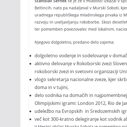
Stanislav Šernek
se je že v mladosti izkazal v šp
Beltincih, nato pa nadaljeval v Murski Soboti, kje
uradnega republiškega mladinskega prvaka iz Mur
razvoju in uveljavljanju rokoborbe. Skozi desetlet
ter pomemben povezovalec med lokalnim, naci
Njegovo dolgoletno, predano delo zajema:
dolgoletno vodenje in sodelovanje v domač
aktivno delovanje v Rokoborski zvezi Sloven
rokoborski zvezi in svetovni organizaciji Un
vlogo sekretarja nacionalne zveze, kjer skrb
doma in v tujini,
delo sodnika na domačih in najpomembnejš
Olimpijskimi igrami: London 2012, Rio de Ja
udeležbo na Evropskih in Sredozemskih ig
več kot 300-kratno delegiranje kot sodnik a
V Mestni občini Murska Sobota je pomembno prisp