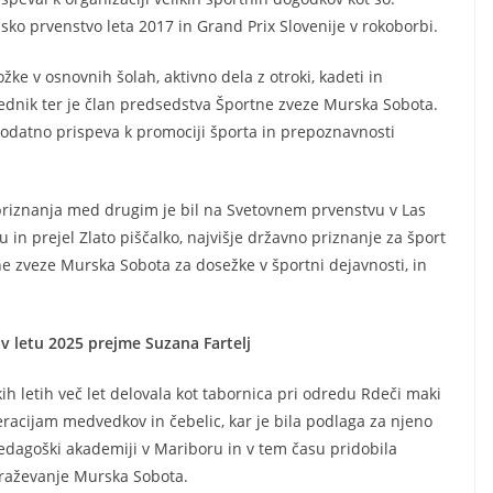
sko prvenstvo leta 2017 in Grand Prix Slovenije v rokoborbi.
ke v osnovnih šolah, aktivno dela z otroki, kadeti in
sednik ter je član predsedstva Športne zveze Murska Sobota.
dodatno prispeva k promociji športa in prepoznavnosti
a priznanja med drugim je bil na Svetovnem prvenstvu v Las
in prejel Zlato piščalko, najvišje državno priznanje za šport
ne zveze Murska Sobota za dosežke v športni dejavnosti, in
v letu 2025 prejme Suzana Fartelj
kih letih več let delovala kot tabornica pri odredu Rdeči maki
eneracijam medvedkov in čebelic, kar je bila podlaga za njeno
 Pedagoški akademiji v Mariboru in v tem času pridobila
obraževanje Murska Sobota.