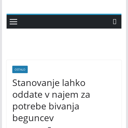
Skip
to
content
OSTALO
Stanovanje lahko
oddate v najem za
potrebe bivanja
beguncev