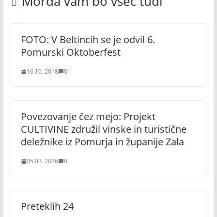
Morda vam bo všeč tudi
FOTO: V Beltincih se je odvil 6.
Pomurski Oktoberfest
16.10. 2018
0
Povezovanje čez mejo: Projekt
CULTIVINE združil vinske in turistične
deležnike iz Pomurja in županije Zala
05.03. 2026
0
Preteklih 24