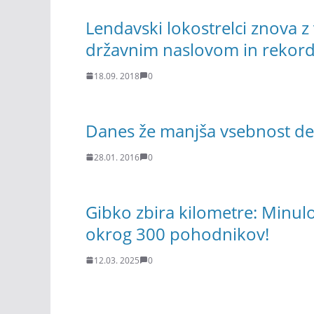
Lendavski lokostrelci znova z
državnim naslovom in reko
18.09. 2018
0
Danes že manjša vsebnost de
28.01. 2016
0
Gibko zbira kilometre: Minulo
okrog 300 pohodnikov!
12.03. 2025
0