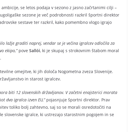
 ambicije, se letos podaja v sezono z jasno začrtanimi cilji –
goligaške sezone je več podrobnosti razkril športni direktor
 kadrovske sestave ter razkril, kako pomembno vlogo igrajo
lo lažje graditi naprej, vendar se je večina igralcev odločila za
vo ekipo,”
pove
Sallói
, ki je skupaj s strokovnim štabom moral
.
številne omejitve, ki jih določa Nogometna zveza Slovenije.
ržavljanstvo in starost igralcev.
ora biti 12 slovenskih državljanov. V začetni enajsterici morata
kot dva igralca izven EU,”
pojasnjuje športni direktor. Prav
itev toliko bolj zahtevno, saj so se morali osredotočiti na
lovenske igralce, ki ustrezajo starostnim pogojem in se