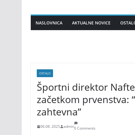
Skip
to
content
NASLOVNICA
AKTUALNE NOVICE
OSTAL
OSTALO
Športni direktor Nafte
začetkom prvenstva: “
zahtevna”
06.08. 2025
admin
0 Comments