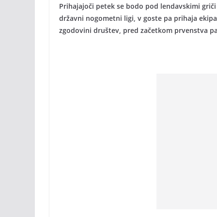
Prihajajoči petek se bodo pod lendavskimi griči 
državni nogometni ligi, v goste pa prihaja ekip
zgodovini društev, pred začetkom prvenstva pa j