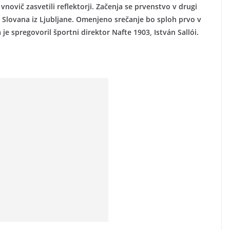
vnovič zasvetili reflektorji. Začenja se prvenstvo v drugi
a Slovana iz Ljubljane. Omenjeno srečanje bo sploh prvo v
e spregovoril športni direktor Nafte 1903, István Sallói.