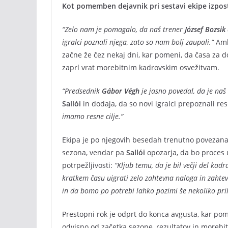
Kot pomemben dejavnik pri sestavi ekipe izpost
“Zelo nam je pomagalo, da naš trener
József Bozsik
igralci poznali njega, zato so nam bolj zaupali.”
Ambi
začne že čez nekaj dni, kar pomeni, da časa za 
zaprl vrat morebitnim kadrovskim osvežitvam.
“Predsednik
Gábor Végh
je jasno povedal, da je naš c
Sallói
in dodaja, da so novi igralci prepoznali re
imamo resne cilje.”
Ekipa je po njegovih besedah trenutno povezana, 
sezona, vendar pa
Sallói
opozarja, da bo proces u
potrpežljivosti:
“Kljub temu, da je bil večji del kadr
kratkem času uigrati zelo zahtevna naloga in zahte
in da bomo po potrebi lahko pozimi še nekoliko pri
Prestopni rok je odprt do konca avgusta, kar pom
odvisno od začetka sezone, rezultatov in morebit