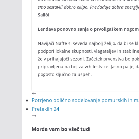
smo sestavili dobro ekipo. Prevladuje dobra energi
Sallói
.
Lendava ponovno sanja o prvoligaškem nogom
Navijači Nafte si seveda najbolj želijo, da bi s
podpori lokalne skupnosti, vlagateljev in stabiln
že v prihajajoči sezoni. Začetek prvenstva bo pok
pripravljena na boj za vrh lestvice. Jasno pa je, d
pogosto ključno za uspeh.
Potrjeno odlično sodelovanje pomurskih in ma
Preteklih 24
Morda vam bo všeč tudi