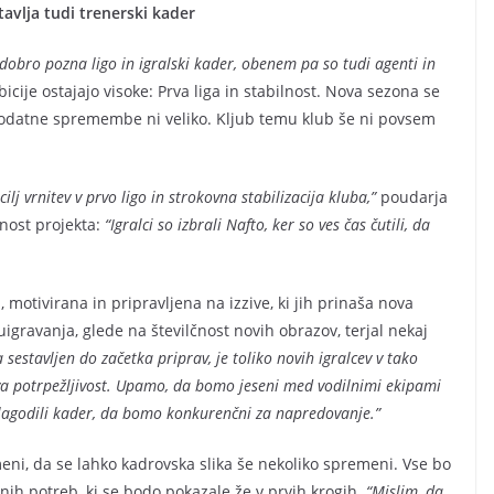
avlja tudi trenerski kader
dobro pozna ligo in igralski kader, obenem pa so tudi agenti in
cije ostajajo visoke: Prva liga in stabilnost. Nova sezona se
dodatne spremembe ni veliko. Kljub temu klub še ni povsem
ilj vrnitev v prvo ligo in strokovna stabilizacija kluba,”
poudarja
snost projekta:
“Igralci so izbrali Nafto, ker so ves čas čutili, da
motivirana in pripravljena na izzive, ki jih prinaša nova
igravanja, glede na številčnost novih obrazov, terjal nekaj
a sestavljen do začetka priprav, je toliko novih igralcev v tako
va potrpežljivost. Upamo, da bomo jeseni med vodilnimi ekipami
lagodili kader, da bomo konkurenčni za napredovanje.”
eni, da se lahko kadrovska slika še nekoliko spremeni. Vse bo
nih potreb, ki se bodo pokazale že v prvih krogih.
“Mislim, da