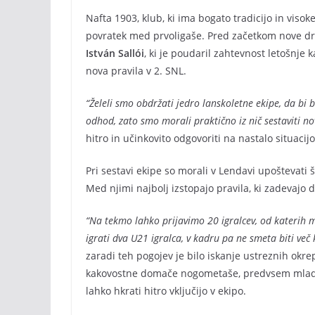
Nafta 1903, klub, ki ima bogato tradicijo in visoke
povratek med prvoligaše. Pred začetkom nove dru
István Sallói
, ki je poudaril zahtevnost letošnje
nova pravila v 2. SNL.
“Želeli smo obdržati jedro lanskoletne ekipe, da bi bi
odhod, zato smo morali praktično iz nič sestaviti no
hitro in učinkovito odgovoriti na nastalo situacijo
Pri sestavi ekipe so morali v Lendavi upoštevati 
Med njimi najbolj izstopajo pravila, ki zadevajo d
“Na tekmo lahko prijavimo 20 igralcev, od katerih m
igrati dva U21 igralca, v kadru pa ne smeta biti več 
zaradi teh pogojev je bilo iskanje ustreznih okrep
kakovostne domače nogometaše, predvsem mlade s
lahko hkrati hitro vključijo v ekipo.