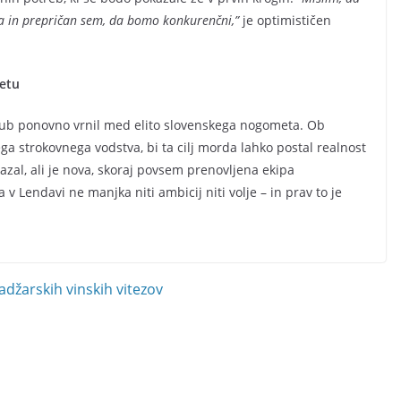
ja in prepričan sem, da bomo konkurenčni,”
je optimističen
etu
e klub ponovno vrnil med elito slovenskega nogometa. Ob
ega strokovnega vodstva, bi ta cilj morda lahko postal realnost
azal, ali je nova, skoraj povsem prenovljena ekipa
a v Lendavi ne manjka niti ambicij niti volje – in prav to je
džarskih vinskih vitezov