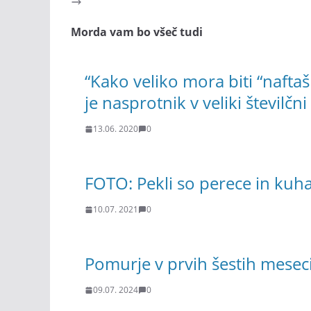
Morda vam bo všeč tudi
“Kako veliko mora biti “naftašk
je nasprotnik v veliki številčn
13.06. 2020
0
FOTO: Pekli so perece in kuha
10.07. 2021
0
Pomurje v prvih šestih meseci
09.07. 2024
0