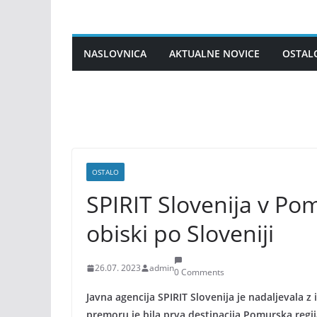
Skip
to
content
NASLOVNICA
AKTUALNE NOVICE
OSTAL
OSTALO
SPIRIT Slovenija v Po
obiski po Sloveniji
26.07. 2023
admin
0 Comments
Javna agencija SPIRIT Slovenija je nadaljevala 
premoru je bila prva destinacija Pomurska regija