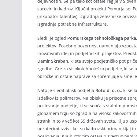
dejavnostih. Se pa tako kot ostale regije v Sloven
surovin in kadrov. Ključni projekti Pomurja so: 
(inkubator talentov), izgradnja železniške poveza
izgradnja potrebne infrastrukture.
Sledil je ogled
Pomurskega tehnološkega parka
projektov. Posebno pozornost namenjajo vzpos
inovativnih idej in podjetniških projektov. Pred
Damir Škraban
, ki sta svojo podjetniško pot pri
zgodbo. Gre za visokotehnološko podjetje, ki se u
obročke in ostale naprave za spremljaje višine le
Nato je sledil obisk podjetja
Roto d. o. o.
, ki se 
izdelkov iz polimerov. Na obisku je prisotne spr
poslovanje podjetje, ki se sooča s stalnim poras
globalnem trgu so zgradili na visoko kakovostnih 
strank in to v več kot 55 državah sveta. Kljub u
nekaterimi izzivi, kot so kadrovski primanjkljaj 
poslovanja. Kljub izzivom ostajajo zvesti svojim 