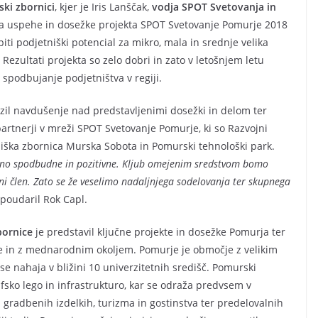
ki zbornici
, kjer je Iris Lanščak,
vodja SPOT Svetovanja in
a uspehe in dosežke projekta SPOT Svetovanje Pomurje 2018
iti podjetniški potencial za mikro, mala in srednje velika
Rezultati projekta so zelo dobri in zato v letošnjem letu
a spodbujanje podjetništva v regiji.
azil navdušenje nad predstavljenimi dosežki in delom ter
partnerji v mreži SPOT Svetovanje Pomurje, ki so Razvojni
ška zbornica Murska Sobota in Pomurski tehnološki park.
emno spodbudne in pozitivne. Kljub omejenim sredstvom bomo
lni člen. Zato se že veselimo nadaljnjega sodelovanja ter skupnega
 poudaril Rok Capl.
ornice
je predstavil ključne projekte in dosežke Pomurja ter
e in z mednarodnim okoljem. Pomurje je območje z velikim
se nahaja v bližini 10 univerzitetnih središč. Pomurski
afsko lego in infrastrukturo, kar se odraža predvsem v
gradbenih izdelkih, turizma in gostinstva ter predelovalnih