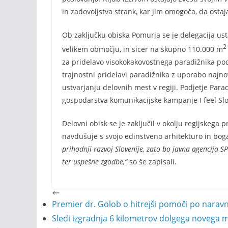
in zadovoljstva strank, kar jim omogoča, da os
Ob zaključku obiska Pomurja se je delegacija usta
2
velikem območju, in sicer na skupno 110.000 m
za pridelavo visokokakovostnega paradižnika p
trajnostni pridelavi paradižnika z uporabo najnov
ustvarjanju delovnih mest v regiji. Podjetje Par
gospodarstva komunikacijske kampanje I feel Slo
Delovni obisk se je zaključil v okolju regijskega
navdušuje s svojo edinstveno arhitekturo in bog
prihodnji razvoj Slovenije, zato bo javna agencija S
ter uspešne zgodbe,”
so še zapisali.
Premier dr. Golob o hitrejši pomoči po narav
Sledi izgradnja 6 kilometrov dolgega novega m