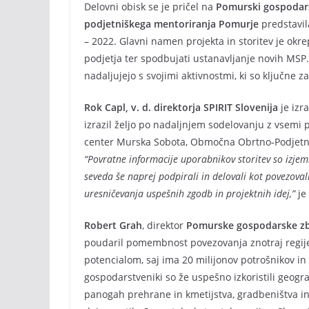
Delovni obisk se je pričel na
Pomurski gospodars
podjetniškega mentoriranja Pomurje
predstavil
– 2022. Glavni namen projekta in storitev je okrep
podjetja ter spodbujati ustanavljanje novih MSP. 
nadaljujejo s svojimi aktivnostmi, ki so ključne z
Rok Capl, v. d. direktorja SPIRIT Slovenija
je izr
izrazil željo po nadaljnjem sodelovanju z vsemi 
center Murska Sobota, Območna Obrtno-Podjetni
“Povratne informacije uporabnikov storitev so izj
seveda še naprej podpirali in delovali kot povezova
uresničevanja uspešnih zgodb in projektnih idej,”
je
Robert Grah
, direktor
Pomurske gospodarske zb
poudaril pomembnost povezovanja znotraj regij
potencialom, saj ima 20 milijonov potrošnikov in 
gospodarstveniki so že uspešno izkoristili geogr
panogah prehrane in kmetijstva, gradbeništva in 