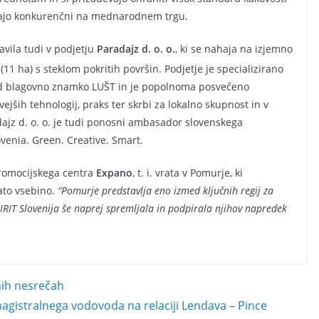
tajajo konkurenčni na mednarodnem trgu.
vila tudi v podjetju
Paradajz d. o. o.
, ki se nahaja na izjemno
(11 ha) s steklom pokritih površin. Podjetje je specializirano
od blagovno znamko LUŠT in je popolnoma posvečeno
ejših tehnologij, praks ter skrbi za lokalno skupnost in v
adajz d. o. o. je tudi ponosni ambasador slovenskega
venia. Green. Creative. Smart.
 promocijskega centra
Expano
, t. i. vrata v Pomurje, ki
ato vsebino.
“Pomurje predstavlja eno izmed ključnih regij za
PIRIT Slovenija še naprej spremljala in podpirala njihov napredek
nih nesrečah
agistralnega vodovoda na relaciji Lendava – Pince