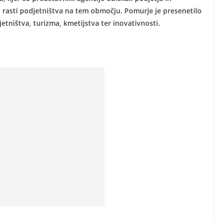
 rasti podjetništva na tem območju. Pomurje je presenetilo
tništva, turizma, kmetijstva ter inovativnosti.