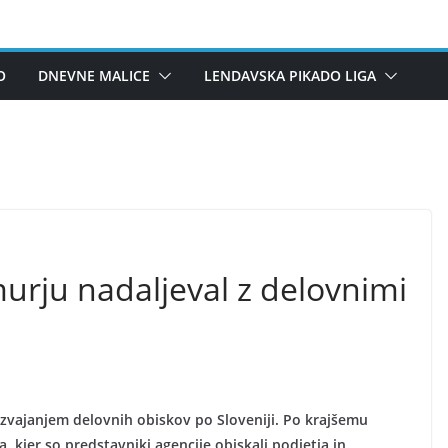
O
DNEVNE MALICE
LENDAVSKA PIKADO LIGA
murju nadaljeval z delovnimi
z izvajanjem delovnih obiskov po Sloveniji. Po krajšemu
, kjer so predstavniki agencije obiskali podjetja in