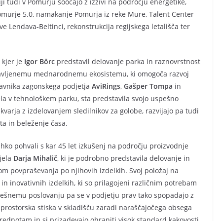
iji tudi v Pomurju soočajo z izzivi na področju energetike,
Pomurje 5.0, namakanje Pomurja iz reke Mure, Talent Center
ve Lendava-Beltinci, rekonstrukcija regijskega letališča ter
, kjer je
Igor Börc
predstavil delovanje parka in raznovrstnost
tavljenemu mednarodnemu ekosistemu, ki omogoča razvoj
stavnika zagonskega podjetja
AviRings
,
Gašper Tompa
in
čela v tehnološkem parku, sta predstavila svojo uspešno
kvarja z izdelovanjem sledilnikov za golobe, razvijajo pa tudi
ta in beleženje časa.
lahko pohvali s kar 45 let izkušenj na področju proizvodnje
ejela
Darja Mihalič
, ki je podrobno predstavila delovanje in
tom povpraševanja po njihovih izdelkih. Svoj položaj na
in inovativnih izdelkih, ki so prilagojeni različnim potrebam
spešnemu poslovanju pa se v podjetju prav tako spopadajo z
in prostorska stiska v skladišču zaradi naraščajočega obsega
vrednotam in si prizadevajo ohraniti visok standard kakovosti