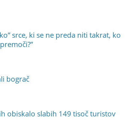
o” srce, ki se ne preda niti takrat, ko
i premoči?”
li bograč
h obiskalo slabih 149 tisoč turistov