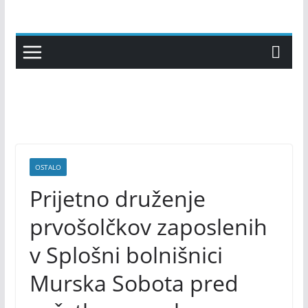
Skip
to
content
OSTALO
Prijetno druženje
prvošolčkov zaposlenih
v Splošni bolnišnici
Murska Sobota pred