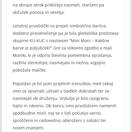
na obraze otrok prikličejo nasmeh, staršem pa
občutek ponosa in veselja.
Letošnji prvošolčki so prejeli simbolično darilce,
dodatno presenečenje pa je bila gledališka predstava
skupine KU-KUC z naslovom “Mini Moni – Kakšne
barve je poljubček?” Gre za slikovito zgodbo o mali
Moniki, ki je odprla številna pomembna vprašanja,
razbila stereotipe, nasmejala in nežno, vzgojno
pobožala malčke.
Popoldan je bil poln prijetnih trenutkov, med seboj
smo se spoznali, uživali v sladkih dobrotah ter se
nasmejali ob druženju. Vzdušje je bilo razigrano,
toplo in iskreno. Ob koncu smo prvošolcem namenili
spodbudne misli, naj se v šoli počutijo varno,
sproščeno in radovedno, obkroženi s sošolci ter
novim znanjem.