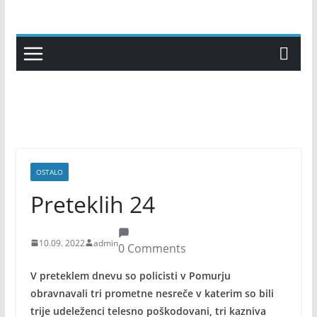
Skip
to
content
OSTALO
Preteklih 24
10.09. 2022
admin
0 Comments
V preteklem dnevu so policisti v Pomurju
obravnavali tri prometne nesreče v katerim so bili
trije udeleženci telesno poškodovani, tri kazniva