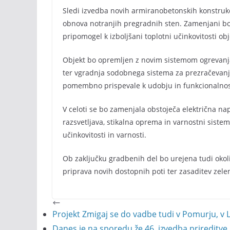
Sledi izvedba novih armiranobetonskih konstrukci
obnova notranjih pregradnih sten. Zamenjani bodo 
pripomogel k izboljšani toplotni učinkovitosti obje
Objekt bo opremljen z novim sistemom ogrevanja,
ter vgradnja sodobnega sistema za prezračevanje 
pomembno prispevale k udobju in funkcionalnost
V celoti se bo zamenjala obstoječa električna na
razsvetljava, stikalna oprema in varnostni sist
učinkovitosti in varnosti.
Ob zaključku gradbenih del bo urejena tudi okoli
priprava novih dostopnih poti ter zasaditev zele
Projekt Zmigaj se do vadbe tudi v Pomurju, v 
Danes je na sporedu že 46. izvedba prireditve L