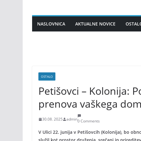
Skip
to
content
NASLOVNICA
AKTUALNE NOVICE
OSTAL
OSTALO
Petišovci – Kolonija: 
prenova vaškega doma
30.08. 2025
admin
0 Comments
V Ulici 22. junija v Petišovcih (Kolonija), bo o
služil kot prostor druženja, srečanj in priredi