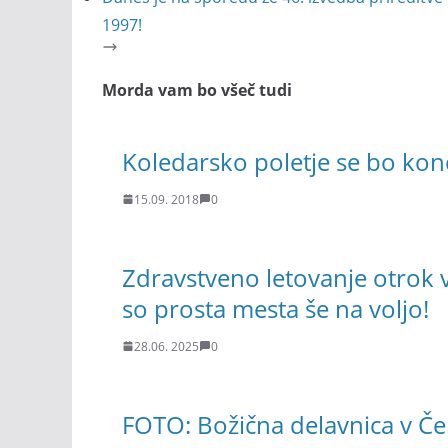
1997!
Morda vam bo všeč tudi
Koledarsko poletje se bo kon
15.09. 2018
0
Zdravstveno letovanje otrok v 
so prosta mesta še na voljo!
28.06. 2025
0
FOTO: Božična delavnica v Če