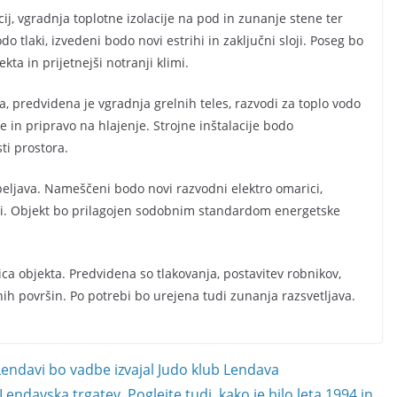
j, vgradnja toplotne izolacije na pod in zunanje stene ter
tlaki, izvedeni bodo novi estrihi in zaključni sloji. Poseg bo
kta in prijetnejši notranji klimi.
 predvidena je vgradnja grelnih teles, razvodi za toplo vodo
in pripravo na hlajenje. Strojne inštalacije bodo
i prostora.
peljava. Nameščeni bodo novi razvodni elektro omarici,
emi. Objekt bo prilagojen sodobnim standardom energetske
ca objekta. Predvidena so tlakovanja, postavitev robnikov,
nih površin. Po potrebi bo urejena tudi zunanja razsvetljava.
Lendavi bo vadbe izvajal Judo klub Lendava
endavska trgatev. Poglejte tudi, kako je bilo leta 1994 in