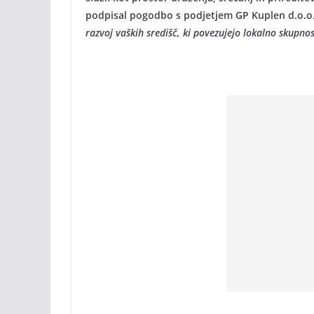
podpisal pogodbo s podjetjem GP Kuplen d.o.o
razvoj vaških središč, ki povezujejo lokalno skupnos