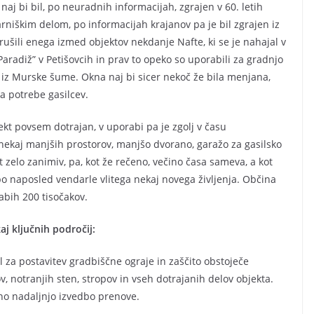
) naj bi bil, po neuradnih informacijah, zgrajen v 60. letih
udarniškim delom, po informacijah krajanov pa je bil zgrajen iz
rušili enega izmed objektov nekdanje Nafte, ki se je nahajal v
aradiž” v Petišovcih in prav to opeko so uporabili za gradnjo
an iz Murske šume. Okna naj bi sicer nekoč že bila menjana,
a potrebe gasilcev.
jekt povsem dotrajan, v uporabi pa je zgolj v času
 nekaj manjših prostorov, manjšo dvorano, garažo za gasilsko
t zelo zanimiv, pa, kot že rečeno, večino časa sameva, a kot
bo naposled vendarle vlitega nekaj novega življenja. Občina
abih 200 tisočakov.
j ključnih področij:
 za postavitev gradbiščne ograje in zaščito obstoječe
ov, notranjih sten, stropov in vseh dotrajanih delov objekta.
no nadaljnjo izvedbo prenove.