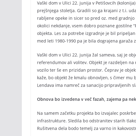
Vaški dom v Ulici 22. junija v Petišovcih (kolonija
prejšnjega stoletja. Gradili so ga krajani z t.i. 
rabljene opeke in sicer so pred oz. med gradnjo 
okolici nekdanje, vsem dobro poznane gostilne “P
objekta. Les za potrebe izgradnje je bil pripelj
med leti 1980-1990 pa je bila dograjena garaža z
Vaški dom v Ulici 22. junija žal sameva, saj je ob
referendumov ali volitev. Objekt je razdeljen na
vozilo ter še en prizidan prostor. Čeprav je objek
kaže, bo objekt že kmalu obnovljen, s čimer mu 
Lendava ima namreč za sanacijo pripravljenih sl
Obnova bo izvedena v več fazah, zajema pa neka
Na samem začetku projekta bo izvajalec poskrbel
infrastrukture. Sledila bo odstranitev starih tlak
Rušitvena dela bodo temelj za varno in kakovost