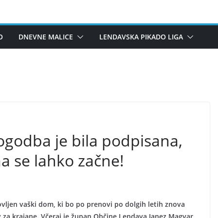
O
DNEVNE MALICE
LENDAVSKA PIKADO LIGA
Pogodba je bila podpisana,
 se lahko začne!
bnovljen vaški dom, ki bo po prenovi po dolgih letih znova
tev za krajane. Včeraj je župan Občine Lendava Janez Magyar