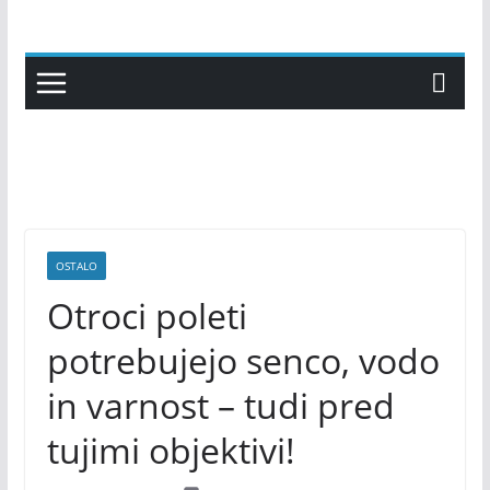
Skip
to
content
OSTALO
Otroci poleti
potrebujejo senco, vodo
in varnost – tudi pred
tujimi objektivi!