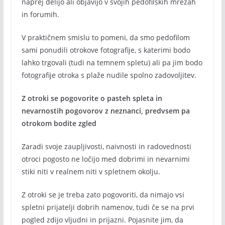
naprej delijo ali objavijo v svojih pedofilskih mrežah
in forumih.
V praktičnem smislu to pomeni, da smo pedofilom
sami ponudili otrokove fotografije, s katerimi bodo
lahko trgovali (tudi na temnem spletu) ali pa jim bodo
fotografije otroka s plaže nudile spolno zadovoljitev.
Z otroki se pogovorite o pasteh spleta in
nevarnostih pogovorov z neznanci, predvsem pa
otrokom bodite zgled
Zaradi svoje zaupljivosti, naivnosti in radovednosti
otroci pogosto ne ločijo med dobrimi in nevarnimi
stiki niti v realnem niti v spletnem okolju.
Z otroki se je treba zato pogovoriti, da nimajo vsi
spletni prijatelji dobrih namenov, tudi če se na prvi
pogled zdijo vljudni in prijazni. Pojasnite jim, da