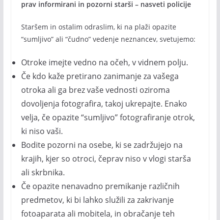
prav informirani in pozorni starši – nasveti policije
Staršem in ostalim odraslim, ki na plaži opazite
“sumljivo” ali “čudno” vedenje neznancev, svetujemo:
Otroke imejte vedno na očeh, v vidnem polju.
Če kdo kaže pretirano zanimanje za vašega
otroka ali ga brez vaše vednosti oziroma
dovoljenja fotografira, takoj ukrepajte. Enako
velja, če opazite “sumljivo” fotografiranje otrok,
ki niso vaši.
Bodite pozorni na osebe, ki se zadržujejo na
krajih, kjer so otroci, čeprav niso v vlogi starša
ali skrbnika.
Če opazite nenavadno premikanje različnih
predmetov, ki bi lahko služili za zakrivanje
fotoaparata ali mobitela, in obračanje teh