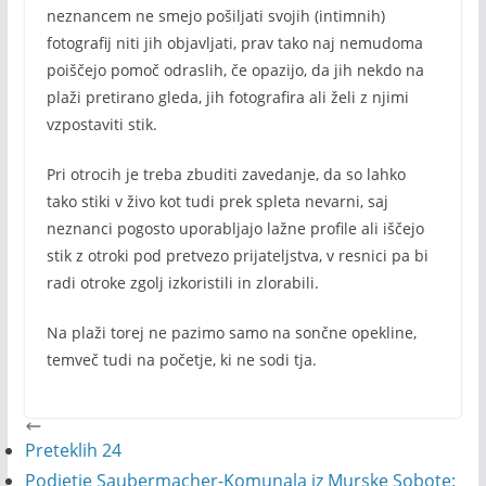
neznancem ne smejo pošiljati svojih (intimnih)
fotografij niti jih objavljati, prav tako naj nemudoma
poiščejo pomoč odraslih, če opazijo, da jih nekdo na
plaži pretirano gleda, jih fotografira ali želi z njimi
vzpostaviti stik.
Pri otrocih je treba zbuditi zavedanje, da so lahko
tako stiki v živo kot tudi prek spleta nevarni, saj
neznanci pogosto uporabljajo lažne profile ali iščejo
stik z otroki pod pretvezo prijateljstva, v resnici pa bi
radi otroke zgolj izkoristili in zlorabili.
Na plaži torej ne pazimo samo na sončne opekline,
temveč tudi na početje, ki ne sodi tja.
Preteklih 24
Podjetje Saubermacher-Komunala iz Murske Sobote: