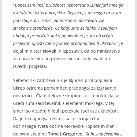
“
Danes sem imel priložnost neposredno izmenjati mnenja
s ključnimi akterji projekta. Dejstvo je, da regija to cesto
potrebuje, pri čemer pa moramo upoštevati vse
strokovne standarde. Če kdaj, smo se lahko v zadnjem
obdobju prepričali, kako pomembno je, da ob večjih
projektih upoštevamo pomen protipoplavnih ukrepov,”
je
dejal minister
Novak
in izpostavil, da bo ministrstvo
za naravne vire in prostor tvorno sodelovalo pri
izvedbi projekta.
Sebeborski zadrževalnik je ključen protipoplavni
ukrep oziroma pomemben predpogoj za izgradnjo
obvoznice. Člani delovne skupine so si enotni, da se
uredi suhi zadrževalnik z elementi mokrega. V tej
smeri so v zadnjih letih potekale tudi vse aktivnosti.
Da je to najboljša rešitev, se je strinjal član
občinskega sveta občine Moravske Toplice in član
delovne skupine
Tomaž Gregorec
. “
Suhi zadrževalnik z