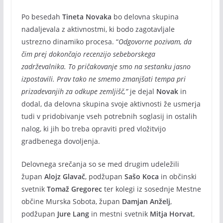
Po besedah
Tineta Novaka
bo delovna skupina
nadaljevala z aktivnostmi, ki bodo zagotavljale
ustrezno dinamiko procesa. “
Odgovorne pozivam, da
čim prej dokončajo recenzijo sebeborskega
zadrževalnika. To pričakovanje smo na sestanku jasno
izpostavili. Prav tako ne smemo zmanjšati tempa pri
prizadevanjih za odkupe zemljišč,”
je dejal
Novak
in
dodal, da delovna skupina svoje aktivnosti že usmerja
tudi v pridobivanje vseh potrebnih soglasij in ostalih
nalog, ki jih bo treba opraviti pred vložitvijo
gradbenega dovoljenja.
Delovnega srečanja so se med drugim udeležili
župan
Alojz Glavač
, podžupan
Sašo Koca
in občinski
svetnik
Tomaž Gregorec
ter kolegi iz sosednje Mestne
občine Murska Sobota, župan
Damjan Anželj
,
podžupan
Jure Lang
in mestni svetnik
Mitja Horvat
,