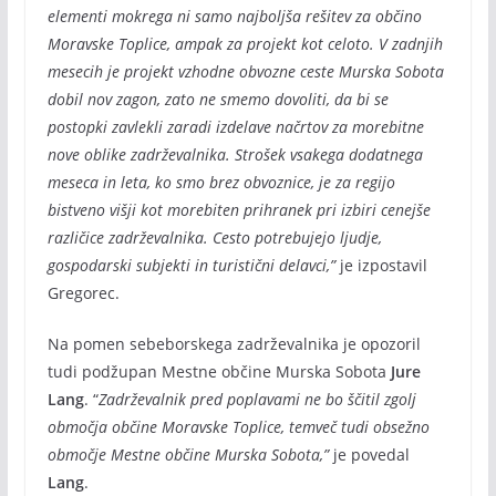
elementi mokrega ni samo najboljša rešitev za občino
Moravske Toplice, ampak za projekt kot celoto. V zadnjih
mesecih je projekt vzhodne obvozne ceste Murska Sobota
dobil nov zagon, zato ne smemo dovoliti, da bi se
postopki zavlekli zaradi izdelave načrtov za morebitne
nove oblike zadrževalnika. Strošek vsakega dodatnega
meseca in leta, ko smo brez obvoznice, je za regijo
bistveno višji kot morebiten prihranek pri izbiri cenejše
različice zadrževalnika. Cesto potrebujejo ljudje,
gospodarski subjekti in turistični delavci,”
je izpostavil
Gregorec.
Na pomen sebeborskega zadrževalnika je opozoril
tudi podžupan Mestne občine Murska Sobota
Jure
Lang
. “
Zadrževalnik pred poplavami ne bo ščitil zgolj
območja občine Moravske Toplice, temveč tudi obsežno
območje Mestne občine Murska Sobota,”
je povedal
Lang
.