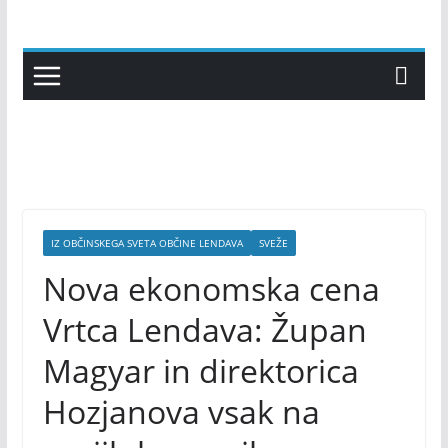
Skip
to
content
IZ OBČINSKEGA SVETA OBČINE LENDAVA
SVEŽE
Nova ekonomska cena
Vrtca Lendava: Župan
Magyar in direktorica
Hozjanova vsak na