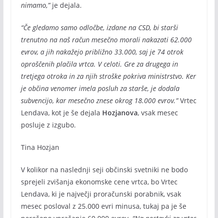
nimamo,”
je dejala.
“Če gledamo samo odločbe, izdane na CSD, bi starši
trenutno na naš račun mesečno morali nakazati 62.000
evrov, a jih nakažejo približno 33.000, saj je 74 otrok
oproščenih plačila vrtca. V celoti. Gre za drugega in
tretjega otroka in za njih stroške pokriva ministrstvo. Ker
je občina venomer imela posluh za starše, je dodala
subvencijo, kar mesečno znese okrog 18.000 evrov.”
Vrtec
Lendava, kot je še dejala
Hozjanova
, vsak mesec
posluje z izgubo.
Tina Hozjan
V kolikor na naslednji seji občinski svetniki ne bodo
sprejeli zvišanja ekonomske cene vrtca, bo Vrtec
Lendava, ki je največji proračunski porabnik, vsak
mesec posloval z 25.000 evri minusa, tukaj pa je še