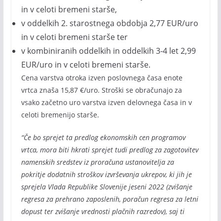
in v celoti bremeni starše,
v oddelkih 2. starostnega obdobja 2,77 EUR/uro
in v celoti bremeni starše ter
v kombiniranih oddelkih in oddelkih 3-4 let 2,99
EUR/uro in v celoti bremeni starše.
Cena varstva otroka izven poslovnega časa enote
vrtca znaša 15,87 €/uro. Stroški se obračunajo za
vsako začetno uro varstva izven delovnega časa in v
celoti bremenijo starše.
“Če bo sprejet ta predlog ekonomskih cen programov
vrtca, mora biti hkrati sprejet tudi predlog za zagotovitev
namenskih sredstev iz proračuna ustanovitelja za
pokritje dodatnih stroškov izvrševanja ukrepov, ki jih je
sprejela Vlada Republike Slovenije jeseni 2022 (zvišanje
regresa za prehrano zaposlenih, poračun regresa za letni
dopust ter zvišanje vrednosti plačnih razredov), saj ti