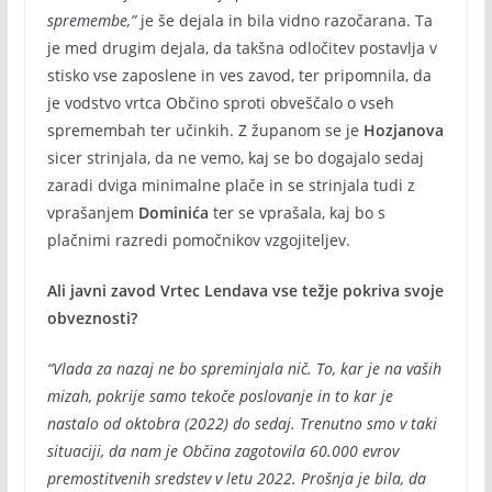
spremembe,”
je še dejala in bila vidno razočarana. Ta
je med drugim dejala, da takšna odločitev postavlja v
stisko vse zaposlene in ves zavod, ter pripomnila, da
je vodstvo vrtca Občino sproti obveščalo o vseh
spremembah ter učinkih. Z županom se je
Hozjanova
sicer strinjala, da ne vemo, kaj se bo dogajalo sedaj
zaradi dviga minimalne plače in se strinjala tudi z
vprašanjem
Dominića
ter se vprašala, kaj bo s
plačnimi razredi pomočnikov vzgojiteljev.
Ali javni zavod Vrtec Lendava vse težje pokriva svoje
obveznosti?
“Vlada za nazaj ne bo spreminjala nič. To, kar je na vaših
mizah, pokrije samo tekoče poslovanje in to kar je
nastalo od oktobra (2022) do sedaj. Trenutno smo v taki
situaciji, da nam je Občina zagotovila 60.000 evrov
premostitvenih sredstev v letu 2022. Prošnja je bila, da