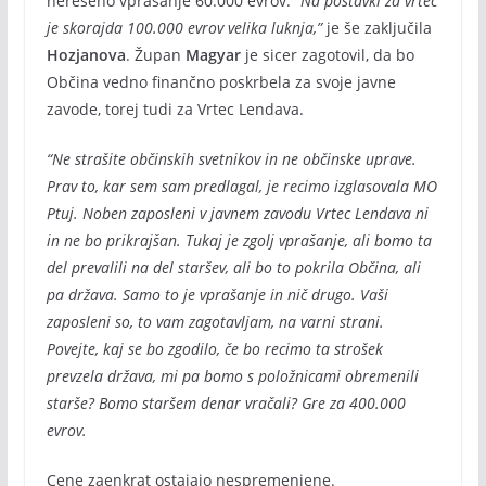
nerešeno vprašanje 60.000 evrov.
“Na postavki za vrtec
je skorajda 100.000 evrov velika luknja,”
je še zaključila
Hozjanova
. Župan
Magyar
je sicer zagotovil, da bo
Občina vedno finančno poskrbela za svoje javne
zavode, torej tudi za Vrtec Lendava.
“Ne strašite občinskih svetnikov in ne občinske uprave.
Prav to, kar sem sam predlagal, je recimo izglasovala MO
Ptuj. Noben zaposleni v javnem zavodu Vrtec Lendava ni
in ne bo prikrajšan. Tukaj je zgolj vprašanje, ali bomo ta
del prevalili na del staršev, ali bo to pokrila Občina, ali
pa država. Samo to je vprašanje in nič drugo. Vaši
zaposleni so, to vam zagotavljam, na varni strani.
Povejte, kaj se bo zgodilo, če bo recimo ta strošek
prevzela država, mi pa bomo s položnicami obremenili
starše? Bomo staršem denar vračali? Gre za 400.000
evrov.
Cene zaenkrat ostajajo nespremenjene.