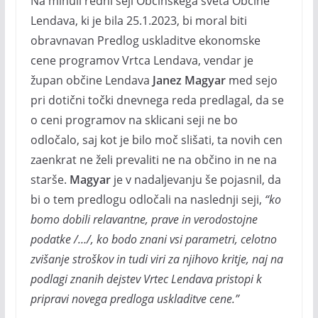
Na minuli redni seji Občinskega sveta Občine
Lendava, ki je bila 25.1.2023, bi moral biti
obravnavan Predlog uskladitve ekonomske
cene programov Vrtca Lendava, vendar je
župan občine Lendava
Janez Magyar
med sejo
pri dotični točki dnevnega reda predlagal, da se
o ceni programov na sklicani seji ne bo
odločalo, saj kot je bilo moč slišati, ta novih cen
zaenkrat ne želi prevaliti ne na občino in ne na
starše.
Magyar
je v nadaljevanju še pojasnil, da
bi o tem predlogu odločali na naslednji seji,
“ko
bomo dobili relavantne, prave in verodostojne
podatke /…/, ko bodo znani vsi parametri, celotno
zvišanje stroškov in tudi viri za njihovo kritje, naj na
podlagi znanih dejstev Vrtec Lendava pristopi k
pripravi novega predloga uskladitve cene.”