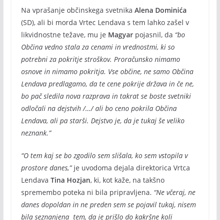
Na vprašanje občinskega svetnika
Alena Dominića
(SD), ali bi morda Vrtec Lendava s tem lahko zašel v
likvidnostne težave, mu je
Magyar
pojasnil, da
“bo
Občina vedno stala za cenami in vrednostmi, ki so
potrebni za pokritje stroškov. Proračunsko nimamo
osnove in nimamo pokritja. Vse občine, ne samo Občina
Lendava predlagamo, da te cene pokrije država in če ne,
bo pač sledila nova razprava in takrat se boste svetniki
odločali na dejstvih /…/ ali bo ceno pokrila Občina
Lendava, ali pa starši. Dejstvo je, da je tukaj še veliko
neznank.”
“O tem kaj se bo zgodilo sem slišala, ko sem vstopila v
prostore danes,”
je uvodoma dejala direktorica Vrtca
Lendava
Tina Hozjan
, ki, kot kaže, na takšno
spremembo poteka ni bila pripravljena.
“Ne včeraj, ne
danes dopoldan in ne preden sem se pojavil tukaj, nisem
bila seznanjena tem, da je prišlo do kakršne koli