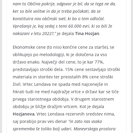
nam to Občina pokrije, odgovor je bil, da se tega ne da,
ker so bile volitve in da je treba počakati, da se
konstituira nov občinski svet, ki bo o tem odločal.
Vprašanje je, kaj sedaj s temi 60.000 evri, ki so bili že
nakazani v letu 2022?,”
je dejala
Tina Hozjan
.
Ekonomske cene (to niso končne cene za starše), se
oblikujejo po metodologiji, ki je določena za vso
državo enako. Največji del cene, to je kar 77%,
predstavljajo stroški dela. 15% cene sestavljajo stroški
materiala in storitev ter preostalih 8% cene stroški
živil. Vrtec Lendava ne spada med najcenejše in
hkrati tudi ne med najdražje vrtce v državi kar se tiče
prvega starostnega obdobja. V drugem starostnem
obdobju je bližje dražjim vrtcem. Kot je dejala
Hozjanova
, Vrtec Lendava rezervnih sredstev nima,
saj porabijo prav ves denar
“in zato nas vsaka
sprememba še toliko bolj udari. Manevrskega prostora