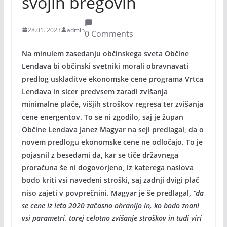
svojih bregovih
28.01. 2023
admin
0 Comments
Na minulem zasedanju občinskega sveta Občine
Lendava bi občinski svetniki morali obravnavati
predlog uskladitve ekonomske cene programa Vrtca
Lendava in sicer predvsem zaradi zvišanja
minimalne plače, višjih stroškov regresa ter zvišanja
cene energentov. To se ni zgodilo, saj je župan
Občine Lendava Janez Magyar na seji predlagal, da o
novem predlogu ekonomske cene ne odločajo. To je
pojasnil z besedami da, kar se tiče državnega
proračuna še ni dogovorjeno, iz katerega naslova
bodo kriti vsi navedeni stroški, saj zadnji dvigi plač
niso zajeti v povprečnini. Magyar je še predlagal,
“da
se cene iz leta 2020 začasno ohranijo in, ko bodo znani
vsi parametri, torej celotno zvišanje stroškov in tudi viri