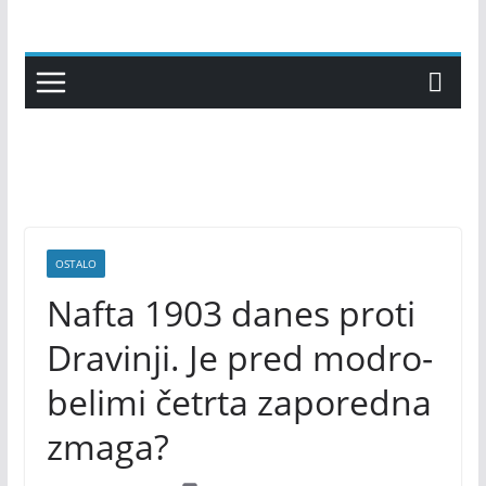
Skip
to
content
OSTALO
Nafta 1903 danes proti
Dravinji. Je pred modro-
belimi četrta zaporedna
zmaga?