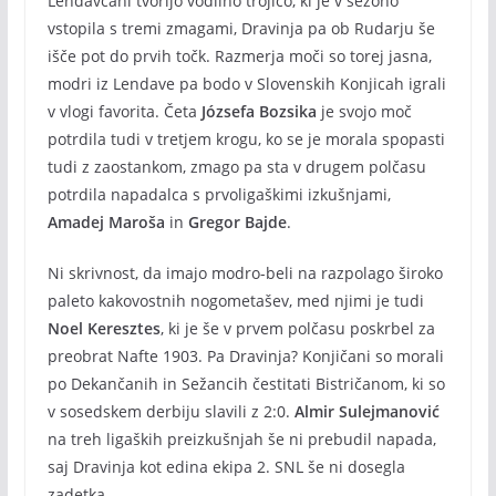
Lendavčani tvorijo vodilno trojico, ki je v sezono
vstopila s tremi zmagami, Dravinja pa ob Rudarju še
išče pot do prvih točk. Razmerja moči so torej jasna,
modri iz Lendave pa bodo v Slovenskih Konjicah igrali
v vlogi favorita. Četa
Józsefa Bozsika
je svojo moč
potrdila tudi v tretjem krogu, ko se je morala spopasti
tudi z zaostankom, zmago pa sta v drugem polčasu
potrdila napadalca s prvoligaškimi izkušnjami,
Amadej Maroša
in
Gregor Bajde
.
Ni skrivnost, da imajo modro-beli na razpolago široko
paleto kakovostnih nogometašev, med njimi je tudi
Noel Keresztes
, ki je še v prvem polčasu poskrbel za
preobrat Nafte 1903. Pa Dravinja? Konjičani so morali
po Dekančanih in Sežancih čestitati Bistričanom, ki so
v sosedskem derbiju slavili z 2:0.
Almir Sulejmanović
na treh ligaških preizkušnjah še ni prebudil napada,
saj Dravinja kot edina ekipa 2. SNL še ni dosegla
zadetka.