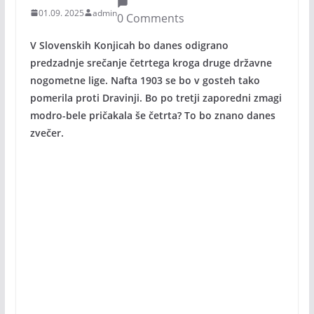
01.09. 2025
admin
0 Comments
V Slovenskih Konjicah bo danes odigrano
predzadnje srečanje četrtega kroga druge državne
nogometne lige. Nafta 1903 se bo v gosteh tako
pomerila proti Dravinji. Bo po tretji zaporedni zmagi
modro-bele pričakala še četrta? To bo znano danes
zvečer.