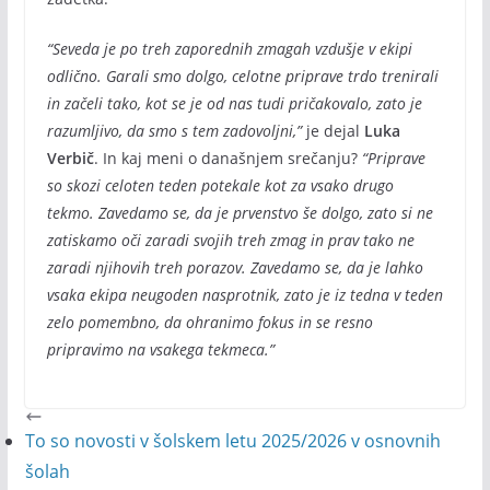
“Seveda je po treh zaporednih zmagah vzdušje v ekipi
odlično. Garali smo dolgo, celotne priprave trdo trenirali
in začeli tako, kot se je od nas tudi pričakovalo, zato je
razumljivo, da smo s tem zadovoljni,”
je dejal
Luka
Verbič
. In kaj meni o današnjem srečanju?
“Priprave
so skozi celoten teden potekale kot za vsako drugo
tekmo. Zavedamo se, da je prvenstvo še dolgo, zato si ne
zatiskamo oči zaradi svojih treh zmag in prav tako ne
zaradi njihovih treh porazov. Zavedamo se, da je lahko
vsaka ekipa neugoden nasprotnik, zato je iz tedna v teden
zelo pomembno, da ohranimo fokus in se resno
pripravimo na vsakega tekmeca.”
To so novosti v šolskem letu 2025/2026 v osnovnih
šolah