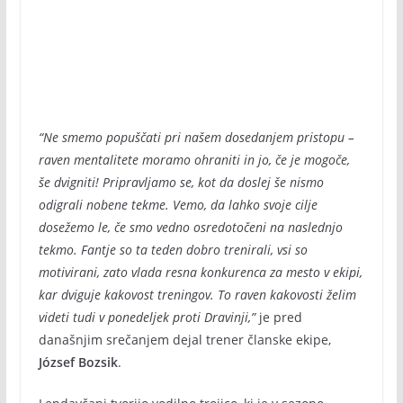
“Ne smemo popuščati pri našem dosedanjem pristopu –
raven mentalitete moramo ohraniti in jo, če je mogoče,
še dvigniti! Pripravljamo se, kot da doslej še nismo
odigrali nobene tekme. Vemo, da lahko svoje cilje
dosežemo le, če smo vedno osredotočeni na naslednjo
tekmo. Fantje so ta teden dobro trenirali, vsi so
motivirani, zato vlada resna konkurenca za mesto v ekipi,
kar dviguje kakovost treningov. To raven kakovosti želim
videti tudi v ponedeljek proti Dravinji,”
je pred
današnjim srečanjem dejal trener članske ekipe,
József Bozsik
.