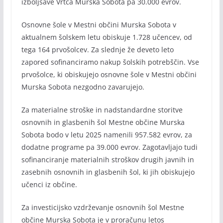
izboljšave Vrtca Murska Sobota pa 30.000 evrov.
Osnovne šole v Mestni občini Murska Sobota v
aktualnem šolskem letu obiskuje 1.728 učencev, od
tega 164 prvošolcev. Za slednje že deveto leto
zapored sofinanciramo nakup šolskih potrebščin. Vse
prvošolce, ki obiskujejo osnovne šole v Mestni občini
Murska Sobota nezgodno zavarujejo.
Za materialne stroške in nadstandardne storitve
osnovnih in glasbenih šol Mestne občine Murska
Sobota bodo v letu 2025 namenili 957.582 evrov, za
dodatne programe pa 39.000 evrov. Zagotavljajo tudi
sofinanciranje materialnih stroškov drugih javnih in
zasebnih osnovnih in glasbenih šol, ki jih obiskujejo
učenci iz občine.
Za investicijsko vzdrževanje osnovnih šol Mestne
občine Murska Sobota je v proračunu letos