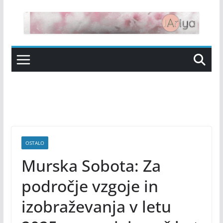
Skip
to
content
OSTALO
Murska Sobota: Za
področje vzgoje in
izobraževanja v letu