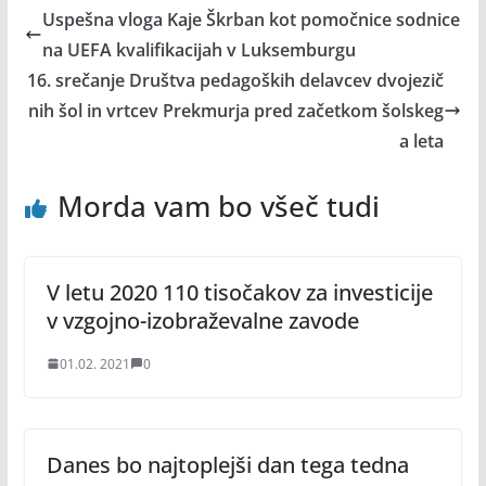
Uspešna vloga Kaje Škrban kot pomočnice sodnice
na UEFA kvalifikacijah v Luksemburgu
16. srečanje Društva pedagoških delavcev dvojezič
nih šol in vrtcev Prekmurja pred začetkom šolskeg
a leta
Morda vam bo všeč tudi
V letu 2020 110 tisočakov za investicije
v vzgojno-izobraževalne zavode
01.02. 2021
0
Danes bo najtoplejši dan tega tedna