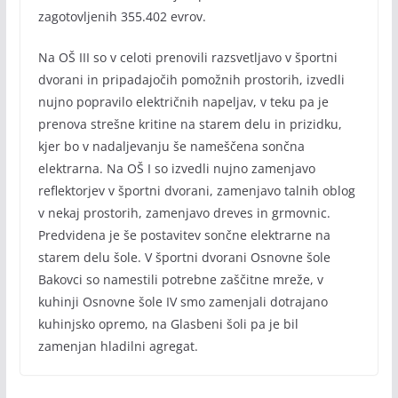
zagotovljenih 355.402 evrov.
Na OŠ III so v celoti prenovili razsvetljavo v športni
dvorani in pripadajočih pomožnih prostorih, izvedli
nujno popravilo električnih napeljav, v teku pa je
prenova strešne kritine na starem delu in prizidku,
kjer bo v nadaljevanju še nameščena sončna
elektrarna. Na OŠ I so izvedli nujno zamenjavo
reflektorjev v športni dvorani, zamenjavo talnih oblog
v nekaj prostorih, zamenjavo dreves in grmovnic.
Predvidena je še postavitev sončne elektrarne na
starem delu šole. V športni dvorani Osnovne šole
Bakovci so namestili potrebne zaščitne mreže, v
kuhinji Osnovne šole IV smo zamenjali dotrajano
kuhinjsko opremo, na Glasbeni šoli pa je bil
zamenjan hladilni agregat.