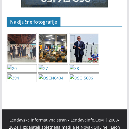
Naključne fotografije
Lendavska informativna stran - Lendavainfo.CoM | 2008-
2024 | Izdajatelj spletnega medija je Novak OnLine., Leon