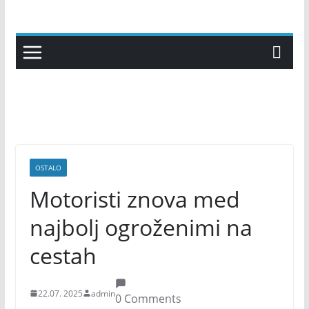
Skip
to
content
OSTALO
Motoristi znova med
najbolj ogroženimi na
cestah
22.07. 2025
admin
0 Comments