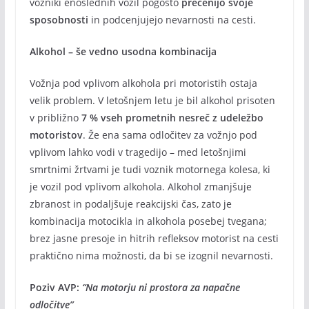
vozniki enoslednih vozil pogosto
precenijo svoje
sposobnosti
in podcenjujejo nevarnosti na cesti.
Alkohol – še vedno usodna kombinacija
Vožnja pod vplivom alkohola pri motoristih ostaja
velik problem. V letošnjem letu je bil alkohol prisoten
v približno
7 % vseh prometnih nesreč z udeležbo
motoristov
. Že ena sama odločitev za vožnjo pod
vplivom lahko vodi v tragedijo – med letošnjimi
smrtnimi žrtvami je tudi voznik motornega kolesa, ki
je vozil pod vplivom alkohola. Alkohol zmanjšuje
zbranost in podaljšuje reakcijski čas, zato je
kombinacija motocikla in alkohola posebej tvegana;
brez jasne presoje in hitrih refleksov motorist na cesti
praktično nima možnosti, da bi se izognil nevarnosti.
Poziv AVP:
“Na motorju ni prostora za napačne
odločitve”