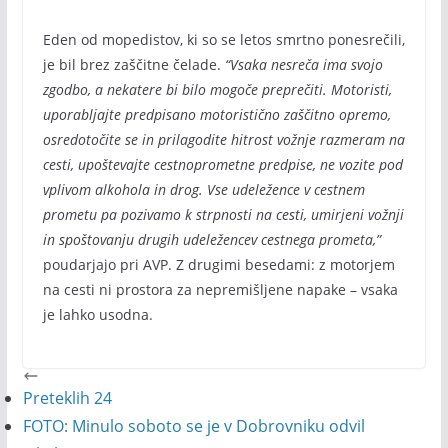
Eden od mopedistov, ki so se letos smrtno ponesrečili,
je bil brez zaščitne čelade.
“Vsaka nesreča ima svojo
zgodbo, a nekatere bi bilo mogoče preprečiti. Motoristi,
uporabljajte predpisano motoristično zaščitno opremo,
osredotočite se in prilagodite hitrost vožnje razmeram na
cesti, upoštevajte cestnoprometne predpise, ne vozite pod
vplivom alkohola in drog. Vse udeležence v cestnem
prometu pa pozivamo k strpnosti na cesti, umirjeni vožnji
in spoštovanju drugih udeležencev cestnega prometa,”
poudarjajo pri AVP. Z drugimi besedami: z motorjem
na cesti ni prostora za nepremišljene napake – vsaka
je lahko usodna.
Preteklih 24
FOTO: Minulo soboto se je v Dobrovniku odvil