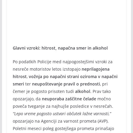
Glavni vzroki: hitrost, napačna smer in alkohol
Po podatkih Policije med najpogostejšimi vzroki za
nesreče motoristov letos izstopajo
neprilagojena
hitrost
,
vožnja po napačni strani oziroma v napačni
smeri
ter
neupoštevanje pravil o prednosti
, pri
čemer je pogosto prisoten tudi
alkohol
. Prav tako
opozarjajo, da
neuporaba zaščitne čelade
močno
poveča tveganje za najhujše posledice v nesrečah.
“Lepo vreme pogosto ustvari občutek lažne varnosti,”
opozarjajo na Agenciji za varnost prometa (AVP).
Poletni meseci poleg gostejšega prometa prinašajo