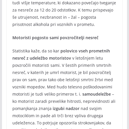
tudi višje temperature, ki dokazano povečajo tveganje
za nesreče za 12 do 20 odstotkov. K temu prispevajo
še utrujenost, nezbranost in – žal – pogosta
prisotnost alkohola pri voznikih v prometu.
Motoristi pogosto sami povzročitelji nesreč
Statistika kaže, da so kar
polovico vseh prometnih
nesreč z udeležbo motoristov
v letošnjem letu
povzročili motoristi sami. V šestih primerih smrtnih
nesreč, v katerih je umrl motorist, je bil povzročitelj
prav on sam, prav tako obe letošnji smrtni žrtvi med
vozniki mopedov. Med hudo telesno poškodovanimi
motoristi je tudi veliko primerov t. i.
samoudeležbe
–
ko motorist zaradi prevelike hitrosti, neprevidnosti ali
pomanjkanja znanja
izgubi nadzor
nad svojim
motociklom in pade ali trči brez vpliva drugega
udeleženca. To potrjuje opozorila strokovnjakov, da