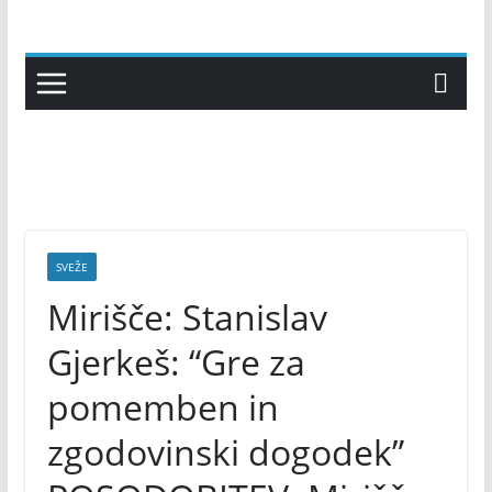
Skip
to
content
SVEŽE
Mirišče: Stanislav
Gjerkeš: “Gre za
pomemben in
zgodovinski dogodek”