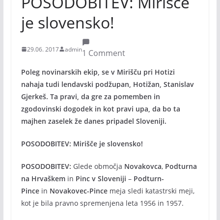
POSODOBITEV: Mirišče
je slovensko!
29.06. 2017
admin
1 Comment
Poleg novinarskih ekip, se v Mirišču pri Hotizi
nahaja tudi lendavski podžupan, Hotižan, Stanislav
Gjerkeš. Ta pravi, da gre za pomemben in
zgodovinski dogodek in kot pravi upa, da bo ta
majhen zaselek že danes pripadel Sloveniji.
POSODOBITEV: Mirišče je slovensko!
POSODOBITEV:
Glede območja
Novakovca
,
Podturna
na Hrvaškem
in
Pinc v Sloveniji
–
Podturn-
Pince
in
Novakovec-Pince
meja sledi katastrski meji,
kot je bila pravno spremenjena leta 1956 in 1957.