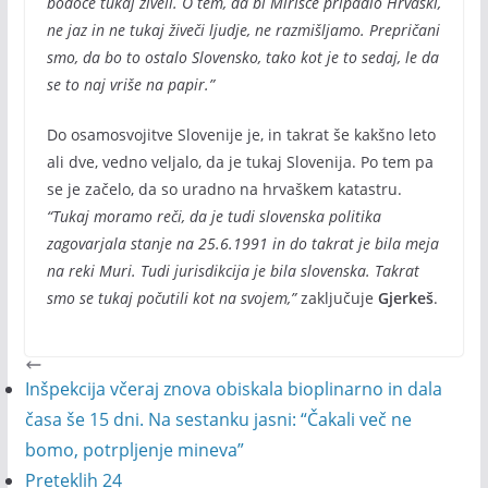
bodoče tukaj živeli. O tem, da bi Mirišče pripadlo Hrvaški,
ne jaz in ne tukaj živeči ljudje, ne razmišljamo. Prepričani
smo, da bo to ostalo Slovensko, tako kot je to sedaj, le da
se to naj vriše na papir.”
Do osamosvojitve Slovenije je, in takrat še kakšno leto
ali dve, vedno veljalo, da je tukaj Slovenija. Po tem pa
se je začelo, da so uradno na hrvaškem katastru.
“Tukaj moramo reči, da je tudi slovenska politika
zagovarjala stanje na 25.6.1991 in do takrat je bila meja
na reki Muri. Tudi jurisdikcija je bila slovenska. Takrat
smo se tukaj počutili kot na svojem,”
zaključuje
Gjerkeš
.
Inšpekcija včeraj znova obiskala bioplinarno in dala
časa še 15 dni. Na sestanku jasni: “Čakali več ne
bomo, potrpljenje mineva”
Preteklih 24