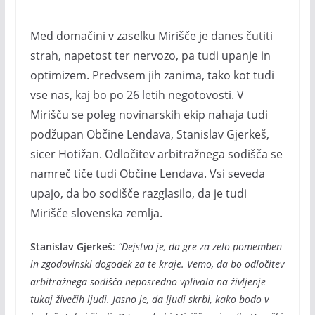
Med domačini v zaselku Mirišče je danes čutiti
strah, napetost ter nervozo, pa tudi upanje in
optimizem. Predvsem jih zanima, tako kot tudi
vse nas, kaj bo po 26 letih negotovosti. V
Mirišču se poleg novinarskih ekip nahaja tudi
podžupan Občine Lendava, Stanislav Gjerkeš,
sicer Hotižan. Odločitev arbitražnega sodišča se
namreč tiče tudi Občine Lendava. Vsi seveda
upajo, da bo sodišče razglasilo, da je tudi
Mirišče slovenska zemlja.
Stanislav Gjerkeš
:
“Dejstvo je, da gre za zelo pomemben
in zgodovinski dogodek za te kraje. Vemo, da bo odločitev
arbitražnega sodišča neposredno vplivala na življenje
tukaj živečih ljudi. Jasno je, da ljudi skrbi, kako bodo v