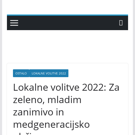
Skip
to
content
OSTALO
LOKALNE VOLITVE 2022
Lokalne volitve 2022: Za
zeleno, mladim
zanimivo in
medgeneracijsko