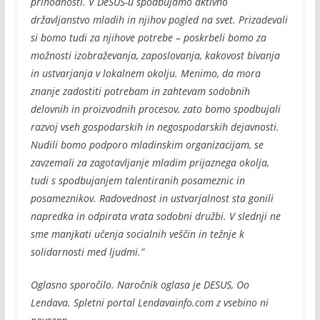
prihodnosti. V DeSUS-u spodbujamo aktivno
državljanstvo mladih in njihov pogled na svet. Prizadevali
si bomo tudi za njihove potrebe – poskrbeli bomo za
možnosti izobraževanja, zaposlovanja, kakovost bivanja
in ustvarjanja v lokalnem okolju. Menimo, da mora
znanje zadostiti potrebam in zahtevam sodobnih
delovnih in proizvodnih procesov, zato bomo spodbujali
razvoj vseh gospodarskih in negospodarskih dejavnosti.
Nudili bomo podporo mladinskim organizacijam, se
zavzemali za zagotavljanje mladim prijaznega okolja,
tudi s spodbujanjem talentiranih posameznic in
posameznikov. Radovednost in ustvarjalnost sta gonili
napredka in odpirata vrata sodobni družbi. V slednji ne
sme manjkati učenja socialnih veščin in težnje k
solidarnosti med ljudmi.”
Oglasno sporočilo. Naročnik oglasa je DESUS, Oo
Lendava. Spletni portal Lendavainfo.com z vsebino ni