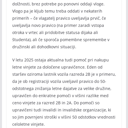
dolžnosti, brez potrebe po ponovni oddaji vloge.
Vlogo pa je kljub temu treba oddati v nekaterih
primerih – če vlagatelj pravico uveljavlja prvič, če
uveljavlja novo pravico (na primer zaradi vstopa
otroka v vrtec ali pridobitve statusa dijaka ali
študenta), ali če sporoča pomembne spremembe v
družinski ali dohodkovni situaciji.
V letu 2025 ostaja aktualna tudi pomoč pri nakupu
letne vinjete za določene upravičence. Eden od
staršev oziroma lastnik vozila razreda 2B je v primeru,
da je ob registraciji vozila uveljavil pravico do 50-
odstotnega znižanja letne dajatve za velike družine,
upravičen do enkratne pomoči v višini razlike med
ceno vinjete za razred 2B in 2A. Do pomoči so
upravičeni tudi invalidi in invalidske organizacije, ki
so jim povrnjeni stroški v višini 50 odstotkov vrednosti
celoletne vinjete.