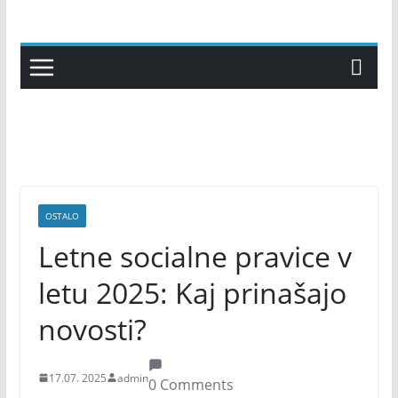
Skip
to
content
OSTALO
Letne socialne pravice v
letu 2025: Kaj prinašajo
novosti?
17.07. 2025
admin
0 Comments