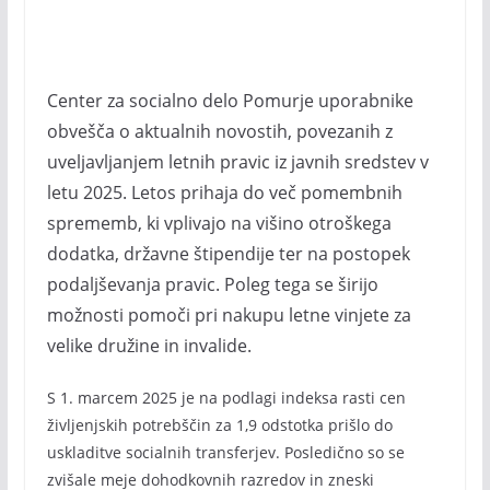
Center za socialno delo Pomurje uporabnike
obvešča o aktualnih novostih, povezanih z
uveljavljanjem letnih pravic iz javnih sredstev v
letu 2025. Letos prihaja do več pomembnih
sprememb, ki vplivajo na višino otroškega
dodatka, državne štipendije ter na postopek
podaljševanja pravic. Poleg tega se širijo
možnosti pomoči pri nakupu letne vinjete za
velike družine in invalide.
S 1. marcem 2025 je na podlagi indeksa rasti cen
življenjskih potrebščin za 1,9 odstotka prišlo do
uskladitve socialnih transferjev. Posledično so se
zvišale meje dohodkovnih razredov in zneski