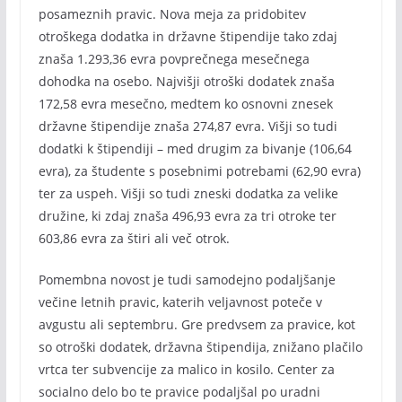
posameznih pravic. Nova meja za pridobitev
otroškega dodatka in državne štipendije tako zdaj
znaša 1.293,36 evra povprečnega mesečnega
dohodka na osebo. Najvišji otroški dodatek znaša
172,58 evra mesečno, medtem ko osnovni znesek
državne štipendije znaša 274,87 evra. Višji so tudi
dodatki k štipendiji – med drugim za bivanje (106,64
evra), za študente s posebnimi potrebami (62,90 evra)
ter za uspeh. Višji so tudi zneski dodatka za velike
družine, ki zdaj znaša 496,93 evra za tri otroke ter
603,86 evra za štiri ali več otrok.
Pomembna novost je tudi samodejno podaljšanje
večine letnih pravic, katerih veljavnost poteče v
avgustu ali septembru. Gre predvsem za pravice, kot
so otroški dodatek, državna štipendija, znižano plačilo
vrtca ter subvencije za malico in kosilo. Center za
socialno delo bo te pravice podaljšal po uradni