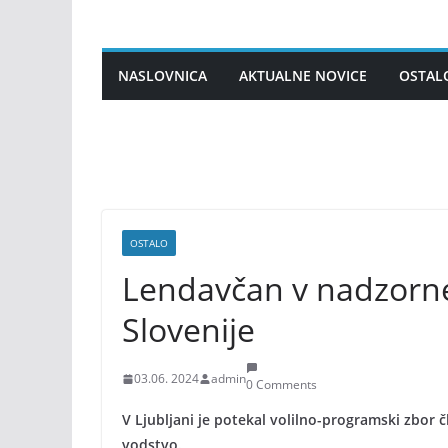
Skip
to
content
NASLOVNICA
AKTUALNE NOVICE
OSTAL
OSTALO
Lendavčan v nadzorn
Slovenije
03.06. 2024
admin
0 Comments
V Ljubljani je potekal volilno-programski zbor č
vodstvo.