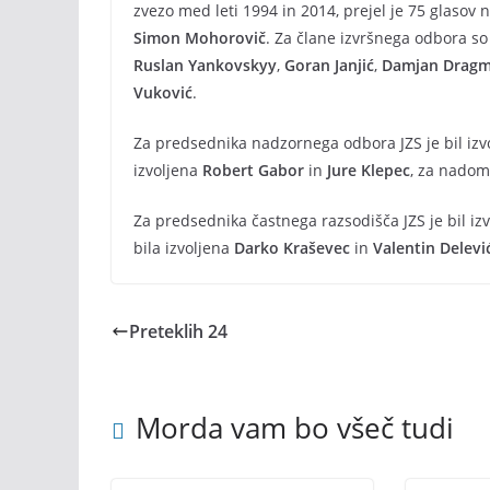
zvezo med leti 1994 in 2014, prejel je 75 glasov
Simon Mohorovič
. Za člane izvršnega odbora so 
Ruslan Yankovskyy
,
Goran Janjić
,
Damjan Drag
Vuković
.
Za predsednika nadzornega odbora JZS je bil izv
izvoljena
Robert Gabor
in
Jure Klepec
, za nadom
Za predsednika častnega razsodišča JZS je bil iz
bila izvoljena
Darko Kraševec
in
Valentin Delevi
Preteklih 24
Morda vam bo všeč tudi