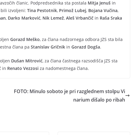
 navzočih članic. Podpredsednika sta postala
Mitja Jenuš
in
bili izvoljeni:
Tina Pestotnik
,
Primož Lubej
,
Bojana Vučina
,
man
,
Darko Marković
,
Nik Lemež
,
Aleš Vrbančič
in
Raša Sraka
oljen
Gorazd Meško
, za člana nadzornega odbora JZS sta bila
estna člana pa
Stanislav Gričnik
in
Gorazd Dogša
.
voljen
Dušan Mitrović
, za člana častnega razsodišča JZS sta
ć
in
Renato Vezzosi
za nadomestnega člana.
FOTO: Minulo soboto je pri razglednem stolpu Vi
narium dišalo po ribah