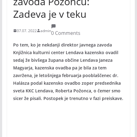
zavoda Požoncu:
Zadeva je v teku
07.07. 2022
admin
0 Comments
Po tem, ko je nekdanji direktor javnega zavoda
Knjižnica kulturni center Lendava kazensko ovadil
sedaj že bivšega župana občine Lendava Janeza
Magyarja, kazenska ovadba pa je bila za tem
zavržena, je letošnjega februarja pooblaščenec dr.
Halásza podal kazensko ovadbo zoper predsednika
sveta KKC Lendava, Roberta Požonca, o čemer smo
sicer že pisali. Postopek je trenutno v fazi preiskave.