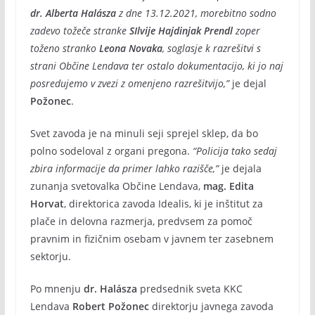
dr. Alberta Halásza
z dne 13.12.2021, morebitno sodno
zadevo tožeče stranke
SIlvije Hajdinjak Prendl
zoper
toženo stranko
Leona Novaka
, soglasje k razrešitvi s
strani Občine Lendava ter ostalo dokumentacijo, ki jo naj
posredujemo v zvezi z omenjeno razrešitvijo,”
je dejal
Požonec
.
Svet zavoda je na minuli seji sprejel sklep, da bo
polno sodeloval z organi pregona.
“Policija tako sedaj
zbira informacije da primer lahko razišče,”
je dejala
zunanja svetovalka Občine Lendava,
mag. Edita
Horvat
, direktorica zavoda Idealis, ki je inštitut za
plače in delovna razmerja, predvsem za pomoč
pravnim in fizičnim osebam v javnem ter zasebnem
sektorju.
Po mnenju
dr. Halásza
predsednik sveta KKC
Lendava
Robert Požonec
direktorju javnega zavoda