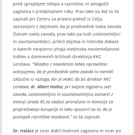
pred sprejetjem sklepa o razrešitvi, ni omogočil
zagovora v predpisanem roku. Prav tako so, kot so še
zapisali pri Centru za pravno pomoč iz Celja,
seznanjeni z dejstvom, da je predsednik sveta zavoda
članom sveta zavoda, prav tako pa tudi ustanoviteljici
in soustanoviteljici, prikril dejstva in listinske dokaze
iz katerih nesporno izhaja vsebinska neutemeljenost
trditev o domnevnih kršitvah direktorja KKC
Lendava.
“Skladno z navedenim lahko opravičeno
ocenjujemo, da je predsednik sveta zavoda to naredil
izključno iz razloga, ker je vedel, da bo direktor KKC
Lendava,
dr. Albert Halász
, pri svojem zagovoru svet
zavoda, ustanoviteljico in soustanoviteljico seznanil z
mnenji Urada RS za nadzor proračuna in Komisije za
preprečevanje korupcije in tako opozoril na to, da je
postopek razrešitve nezakonit,”
so še zapisali.
Dr. Halász
je sicer dobil možnost zagovora in sicer po