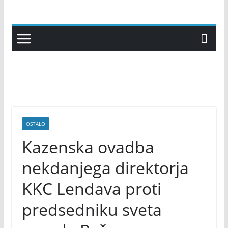
Skip
to
content
OSTALO
Kazenska ovadba
nekdanjega direktorja
KKC Lendava proti
predsedniku sveta