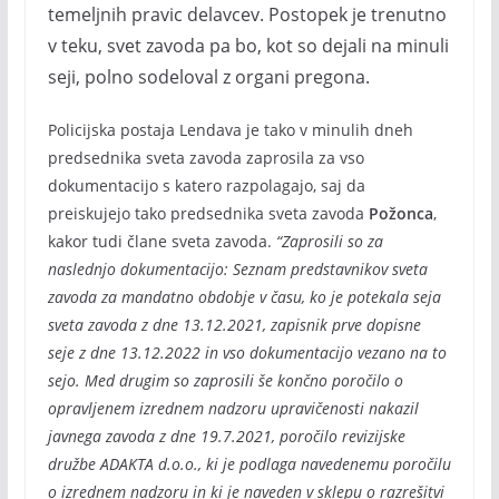
temeljnih pravic delavcev. Postopek je trenutno
v teku, svet zavoda pa bo, kot so dejali na minuli
seji, polno sodeloval z organi pregona.
Policijska postaja Lendava je tako v minulih dneh
predsednika sveta zavoda zaprosila za vso
dokumentacijo s katero razpolagajo, saj da
preiskujejo tako predsednika sveta zavoda
Požonca
,
kakor tudi člane sveta zavoda.
“Zaprosili so za
naslednjo dokumentacijo: Seznam predstavnikov sveta
zavoda za mandatno obdobje v času, ko je potekala seja
sveta zavoda z dne 13.12.2021, zapisnik prve dopisne
seje z dne 13.12.2022 in vso dokumentacijo vezano na to
sejo. Med drugim so zaprosili še končno poročilo o
opravljenem izrednem nadzoru upravičenosti nakazil
javnega zavoda z dne 19.7.2021, poročilo revizijske
družbe ADAKTA d.o.o., ki je podlaga navedenemu poročilu
o izrednem nadzoru in ki je naveden v sklepu o razrešitvi