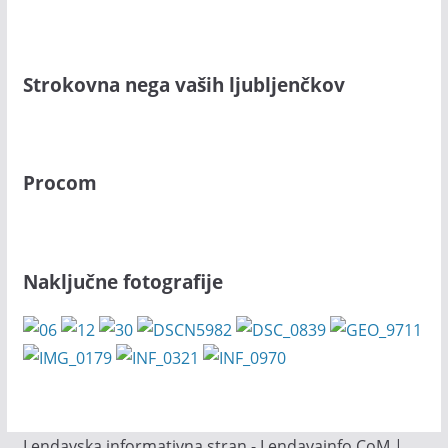
Strokovna nega vaših ljubljenčkov
Procom
Naključne fotografije
Lendavska informativna stran - Lendavainfo.CoM |