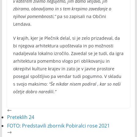
v katerem živimo negujemo, jim damo veljavo, jih
zbiramo, obnavljamo in s tem krepimo zavedanje o
njihovi pomembnosti,”
pa so zapisali na Občini
Lendava.
V krajih, kjer je Plečnik delal, si je zelo prizadeval, da
bi njegova arhitektura upoštevala in po možnosti
nadaljevala lokalno izročilo. Zavedal se je tudi, da igra
arhitektura pomembno vlogo pri oblikovanju in
okrepitvi kulture krajev in zato je v javne prostore
posegal spoštljivo pa vendar tudi pogumno. V skladu
s svojo maksimo:
“Še nikdar nisem podiral , kar so naši
očetje dobro naredili.”
Preteklih 24
FOTO: Predstavili zbornik Pobiralci rose 2021