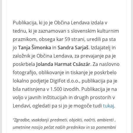
Publikacija, ki jo je Občina Lendava izdala v
tednu, ki je zaznamovan s slovenskim kulturnim
praznikom, obsega kar 59 strani, uredili pa sta
jo
Tanja Šimonka
in
Sandra Sarjaš
. Izdajatelj in
založnik je Občina Lendava, za prevajanje pa je
poskrbela
Jolanda Harmat Császár
. Za naslovno
fotografijo, oblikovanje in tiskanje je poskrbelo
lokalno podjetje DigiFot d.o.o., publikacija pa je
bila natisnjena v 1.500 izvodih. Publikacija je na
voljo v javnih inštitucijah in drugih prostorih v
Lendavi, ogledati pa si jo je mogoče tudi
tukaj
.
“Zgradbe, vsakdanji predmeti, objekti, načrti, ambienti ,
umetnine nosijo pečat naših prednikov in so pomembni