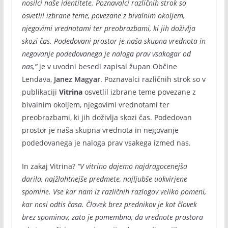
nosilci naše identitete. Poznavalci različnih strok so
osvetlil izbrane teme, povezane z bivalnim okoljem,
njegovimi vrednotami ter preobrazbami, ki jih doživlja
skozi čas. Podedovani prostor je naša skupna vrednota in
negovanje podedovanega je naloga prav vsakogar od
nas,”
je v uvodni besedi zapisal župan Občine
Lendava,
Janez Magyar
. Poznavalci različnih strok so v
publikaciji
Vitrina
osvetlil izbrane teme povezane z
bivalnim okoljem, njegovimi vrednotami ter
preobrazbami, ki jih doživlja skozi čas. Podedovan
prostor je naša skupna vrednota in negovanje
podedovanega je naloga prav vsakega izmed nas.
In zakaj Vitrina?
“V vitrino dajemo najdragocenejša
darila, najžlahtnejše predmete, najljubše uokvirjene
spomine. Vse kar nam iz različnih razlogov veliko pomeni,
kar nosi odtis časa. Človek brez prednikov je kot človek
brez spominov, zato je pomembno, da vrednote prostora