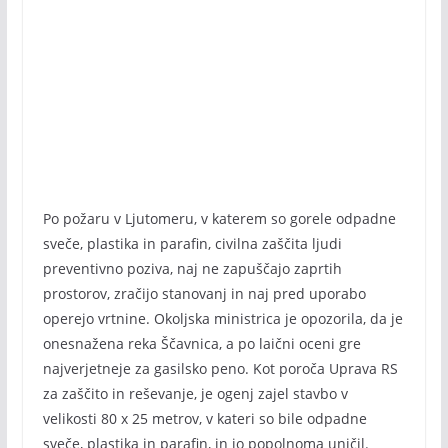
Po požaru v Ljutomeru, v katerem so gorele odpadne
sveče, plastika in parafin, civilna zaščita ljudi
preventivno poziva, naj ne zapuščajo zaprtih
prostorov, zračijo stanovanj in naj pred uporabo
operejo vrtnine. Okoljska ministrica je opozorila, da je
onesnažena reka Ščavnica, a po laični oceni gre
najverjetneje za gasilsko peno. Kot poroča Uprava RS
za zaščito in reševanje, je ogenj zajel stavbo v
velikosti 80 x 25 metrov, v kateri so bile odpadne
sveče, plastika in parafin, in jo popolnoma uničil.