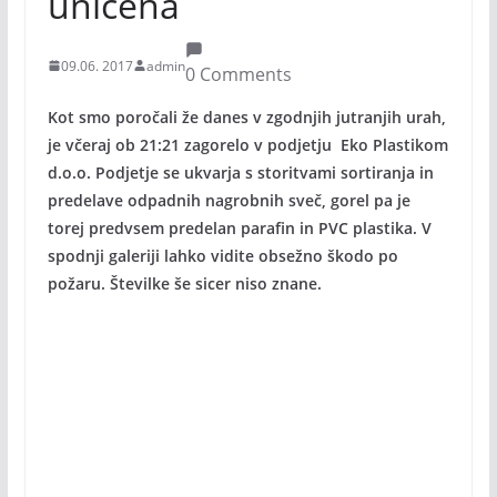
uničena
09.06. 2017
admin
0 Comments
Kot smo poročali že danes v zgodnjih jutranjih urah,
je včeraj ob 21:21 zagorelo v podjetju Eko Plastikom
d.o.o. Podjetje se ukvarja s storitvami sortiranja in
predelave odpadnih nagrobnih sveč, gorel pa je
torej predvsem predelan parafin in PVC plastika. V
spodnji galeriji lahko vidite obsežno škodo po
požaru. Številke še sicer niso znane.