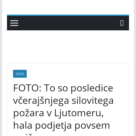
Skip
to
content
SVEŽE
FOTO: To so posledice
včerajšnjega silovitega
požara v Ljutomeru,
hala podjetja povsem