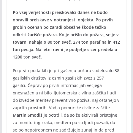
Po vsej verjetnosti preiskovalci danes ne bodo
opravili preiskave v notranjosti objekta. Po prvih
grobih ocenah bo zaradi obsežne škode težko
odkriti žarišče požara. Ko je prišlo do požara, se je v
tovarni nahajalo 80 ton sveč, 274 ton parafina in 412
ton pvc-ja. Na letni ravni je podjetje sicer predelalo
1200 ton sveč.
Po prvih podatkih je pri gašenju požara sodelovalo 38
gasilskih društev iz osmih gasilskih zvez z 257
gasilci. Čeprav po prvih informacijah večjega
onesnaženja ni bilo, ljutomerska civilna zaščita ljudi
do izvedbe meritev preventivno poziva, naj ostanejo v
zaprtih prostorih. Vodja pomurske civilne zaščite
Martin Smodiš
je potrdil, da so že aktivirali pristojne
za monitoring zraka, medtem pa so ljudi pozvali, da
se po nepotrebnem ne zadržujejo zunaj in da pred