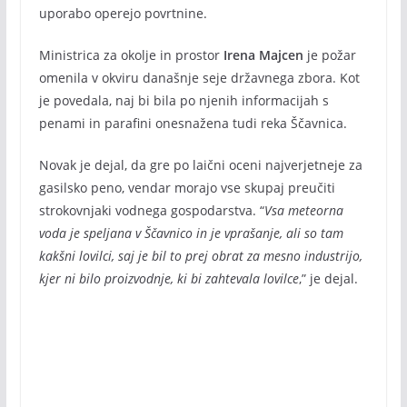
uporabo operejo povrtnine.
Ministrica za okolje in prostor
Irena Majcen
je požar
omenila v okviru današnje seje državnega zbora. Kot
je povedala, naj bi bila po njenih informacijah s
penami in parafini onesnažena tudi reka Ščavnica.
Novak je dejal, da gre po laični oceni najverjetneje za
gasilsko peno, vendar morajo vse skupaj preučiti
strokovnjaki vodnega gospodarstva. “
Vsa meteorna
voda je speljana v Ščavnico in je vprašanje, ali so tam
kakšni lovilci, saj je bil to prej obrat za mesno industrijo,
kjer ni bilo proizvodnje, ki bi zahtevala lovilce
,” je dejal.