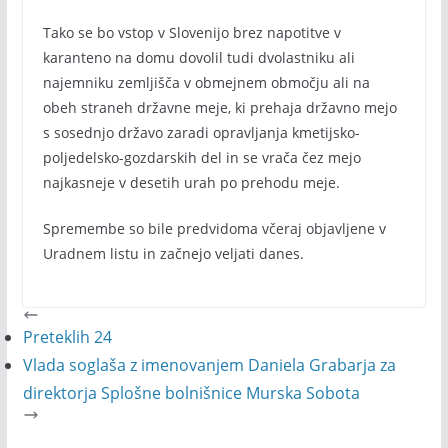
Tako se bo vstop v Slovenijo brez napotitve v
karanteno na domu dovolil tudi dvolastniku ali
najemniku zemljišča v obmejnem območju ali na
obeh straneh državne meje, ki prehaja državno mejo
s sosednjo državo zaradi opravljanja kmetijsko-
poljedelsko-gozdarskih del in se vrača čez mejo
najkasneje v desetih urah po prehodu meje.
Spremembe so bile predvidoma včeraj objavljene v
Uradnem listu in začnejo veljati danes.
Preteklih 24
Vlada soglaša z imenovanjem Daniela Grabarja za
direktorja Splošne bolnišnice Murska Sobota