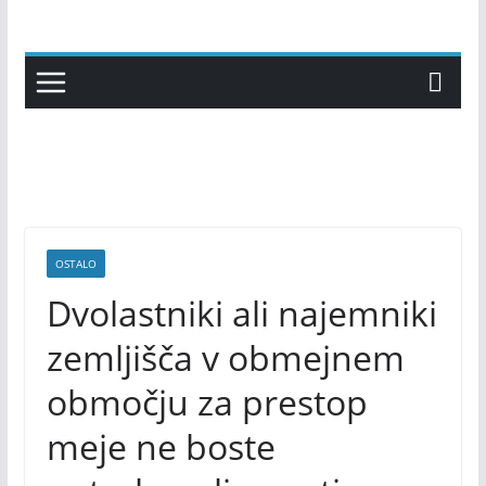
Skip
to
content
OSTALO
Dvolastniki ali najemniki
zemljišča v obmejnem
območju za prestop
meje ne boste