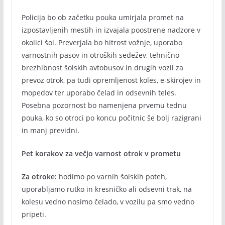
Policija bo ob začetku pouka umirjala promet na
izpostavljenih mestih in izvajala poostrene nadzore v
okolici šol. Preverjala bo hitrost vožnje, uporabo
varnostnih pasov in otroških sedežev, tehnično
brezhibnost šolskih avtobusov in drugih vozil za
prevoz otrok, pa tudi opremljenost koles, e-skirojev in
mopedov ter uporabo čelad in odsevnih teles.
Posebna pozornost bo namenjena prvemu tednu
pouka, ko so otroci po koncu počitnic še bolj razigrani
in manj previdni.
Pet korakov za večjo varnost otrok v prometu
Za otroke:
hodimo po varnih šolskih poteh,
uporabljamo rutko in kresničko ali odsevni trak, na
kolesu vedno nosimo čelado, v vozilu pa smo vedno
pripeti.