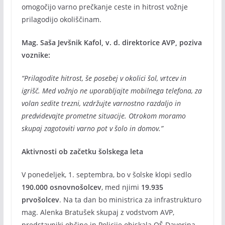
omogočijo varno prečkanje ceste in hitrost vožnje
prilagodijo okoliščinam.
Mag. Saša Jevšnik Kafol, v. d. direktorice AVP, poziva
voznike:
“Prilagodite hitrost, še posebej v okolici šol, vrtcev in
igrišč. Med vožnjo ne uporabljajte mobilnega telefona, za
volan sedite trezni, vzdržujte varnostno razdaljo in
predvidevajte prometne situacije. Otrokom moramo
skupaj zagotoviti varno pot v šolo in domov.”
Aktivnosti ob začetku šolskega leta
V ponedeljek, 1. septembra, bo v šolske klopi sedlo
190.000 osnovnošolcev
, med njimi
19.935
prvošolcev
. Na ta dan bo ministrica za infrastrukturo
mag. Alenka Bratušek skupaj z vodstvom AVP,
predstavniki občine in Policije obiskala OŠ Davorina