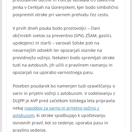
Jenka v Cerkljah na Gorenjskem, kjer bodo simbolično
pospremili otroke pri varnem prehodu čez cesto.
V prvih dneh pouka bodo prostovoljci – člani
občinskih svetov za preventivo (SPV), ZŠAM, gasilci,
upokojenci in starši – varovali šolske poti na
nevarnejših odsekih ter opozarjali voznike na
previdnejšo vožnjo. Nekateri bodo spremljali otroke
tudi na avtobusih, jih učili o pravilnem ravnanju in
opozarjali na uporabo varnostnega pasu.
Poseben poudarek bo namenjen tudi ozaveščanju o
varni in prijetni vožnji z avtobusom. V sodelovanju z
DUJPP je AVP pred začetkom šolskega leta pripravila
nekaj
napotkov za varno in prijetno vožnjo z
avtobusom
, ki otroke spodbujajo k upoštevanju
osnovnih pravil, kot so sedenje, uporaba pasu in
pravilno vedenje.