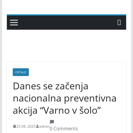
Skip
to
content
OSTALO
Danes se začenja
nacionalna preventivna
akcija “Varno v šolo”
25.08. 2025
admin
0 Comments