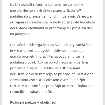
Da bi naslovili rastoč izziv prometne varnosti v
mestih, kjer so e-skiroji vse pogostejši, bo AVP
nadaljevala z izvajanjem pilotnih delavnic
Varno z e-
skirojem
za devetošolce, ki bodo združevale teoretični
del z video vsebinami in predavanji ter praktični del
na poligonu.
Ob začetku šolskega leta bo AVP tudi nagovorila šole
in vrtce, da več pedagoških aktivnosti posvetijo
učenju prometnih pravil ter spodbujanju varne
mobilnosti otrok. AVP se bo kot nacionalni partner
pridružila projektu SPV MOL
PoZOOr
in
bodi
vZOOren
, v okviru katerega so pripravljeni kratki videi
z živalskimi vzorniki, ki otrokom v vrtcih in nižjih
razredov osnovne šole približajo prometno kulturo na
razumljiv in zabaven način.
Policijski nadzor v okolici šol