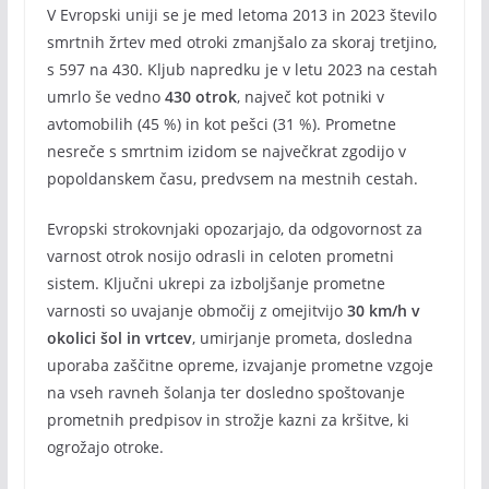
V Evropski uniji se je med letoma 2013 in 2023 število
smrtnih žrtev med otroki zmanjšalo za skoraj tretjino,
s 597 na 430. Kljub napredku je v letu 2023 na cestah
umrlo še vedno
430 otrok
, največ kot potniki v
avtomobilih (45 %) in kot pešci (31 %). Prometne
nesreče s smrtnim izidom se največkrat zgodijo v
popoldanskem času, predvsem na mestnih cestah.
Evropski strokovnjaki opozarjajo, da odgovornost za
varnost otrok nosijo odrasli in celoten prometni
sistem. Ključni ukrepi za izboljšanje prometne
varnosti so uvajanje območij z omejitvijo
30 km/h v
okolici šol in vrtcev
, umirjanje prometa, dosledna
uporaba zaščitne opreme, izvajanje prometne vzgoje
na vseh ravneh šolanja ter dosledno spoštovanje
prometnih predpisov in strožje kazni za kršitve, ki
ogrožajo otroke.