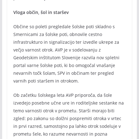
Vloga občin, šol in staršev
Občine so poleti pregledale šolske poti skladno s
Smernicami za šolske poti, obnovile cestno
infrastrukturo in signalizacijo ter izvedle ukrepe za
večjo varnost otrok. AVP je v sodelovanju z
Geodetskim inštitutom Slovenije razvila nov spletni
portal varne šolske poti
,
ki bo omogočal vnašanje
nevarnih točk šolam, SPV in občinam ter pregled
varnih poti staršem in otrokom.
Ob začetku šolskega leta AVP priporoča, da šole
izvedejo posebne učne ure in roditeljske sestanke na
temo varnosti otrok v prometu. Starši morajo biti
zgled: po zakonu so dolžni pospremiti otroka v vrtec
in prvi razred, samostojno pa lahko otrok sodeluje v
prometu šele, ko razume nevarnosti in pozna