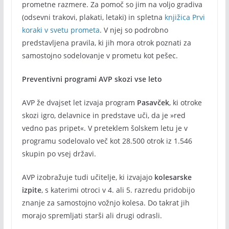
prometne razmere. Za pomoč so jim na voljo gradiva
(odsevni trakovi, plakati, letaki) in spletna
knjižica Prvi
koraki v svetu prometa
. V njej so podrobno
predstavljena pravila, ki jih mora otrok poznati za
samostojno sodelovanje v prometu kot pešec.
Preventivni programi AVP skozi vse leto
AVP že dvajset let izvaja program
Pasavček
, ki otroke
skozi igro, delavnice in predstave uči, da je »red
vedno pas pripet«. V preteklem šolskem letu je v
programu sodelovalo več kot 28.500 otrok iz 1.546
skupin po vsej državi.
AVP izobražuje tudi učitelje, ki izvajajo
kolesarske
izpite
, s katerimi otroci v 4. ali 5. razredu pridobijo
znanje za samostojno vožnjo kolesa. Do takrat jih
morajo spremljati starši ali drugi odrasli.