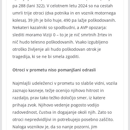
pa 288 (lani 322). V celotnem letu 2024 so na cestah
umrli trije otroci (dva potnika in en voznik motornega
kolesa), 39 jih je bilo huje, 490 pa lažje poškodovanih.
Nekateri kazalniki so spodbudni, a AVP opozarja:
slediti moramo Viziji 0 – to je je nič smrtnih žrtev in
nič hudo telesno poškodovanih. Vsako izgubljeno
otroško življenje ali hudo poškodovan otrok je
tragedija, ki se ne bi smela zgoditi.
Otroci v prometu niso pomanjšani odrasli
Najmlajši udeleženci v prometu so slabše vidni, vozila
zaznajo kasneje, težje ocenijo njihovo hitrost in
razdaljo, prav tako težko določijo smer, iz katere
prihaja zvok. Njihovo vedenje pogosto vodijo
radovednost, čustva in dogajanje okoli njih. Zato so
otroci nepredvidljivi in potrebujejo posebno zaščito.
Naloga voznikov je, da so nanje pozorni, jim