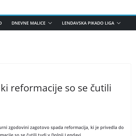
O
DNEVNE MALICE
LENDAVSKA PIKADO LIGA
i reformacije so se čutili
i zgodovini zagotovo spada reformacija, ki je privedla do
acije so se čutili tudi v Dolnji Lendavi.