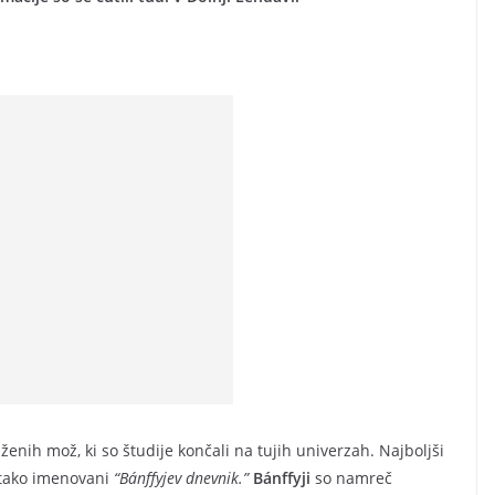
aženih mož, ki so študije končali na tujih univerzah. Najboljši
 tako imenovani
“Bánffyjev dnevnik.”
Bánffyji
so namreč