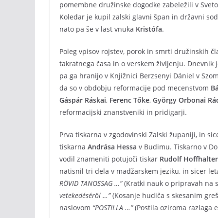
pomembne družinske dogodke zabeležili v Svet
Koledar je kupil zalski glavni špan in državni so
nato pa še v last vnuka
Kristófa
.
Poleg vpisov rojstev, porok in smrti družinskih 
takratnega časa in o verskem življenju. Dnevnik 
pa ga hranijo v Knjižnici Berzsenyi Dániel v Sz
da so v obdobju reformacije pod mecenstvom
Bá
Gáspár Ráskai
,
Ferenc Tőke
,
György Orbonai Rá
reformacijski znanstveniki in pridigarji.
Prva tiskarna v zgodovinski Zalski županiji, in sic
tiskarna
Andrása Hessa
v Budimu. Tiskarno v Dol
vodil znameniti potujoči tiskar
Rudolf Hoffhalter
natisnil tri dela v madžarskem jeziku, in sicer l
RÖVID TANOSSAG …”
(Kratki nauk o pripravah na 
vetekedéséröl …”
(Kosanje hudiča s skesanim greš
naslovom
“POSTILLA …”
(Postila oziroma razlaga e