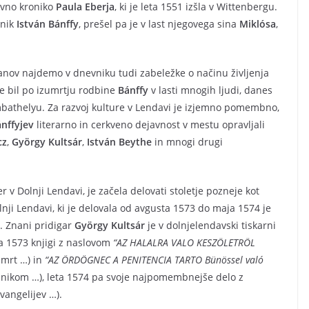
ovno kroniko
Paula Eberja
, ki je leta 1551 izšla v Wittenbergu.
dnik
István Bánffy
, prešel pa je v last njegovega sina
Miklósa
,
članov najdemo v dnevniku tudi zabeležke o načinu življenja
je bil po izumrtju rodbine
Bánffy
v lasti mnogih ljudi, danes
ombathelyu. Za razvoj kulture v Lendavi je izjemno pomembno,
nffyjev
literarno in cerkveno dejavnost v mestu opravljali
cz
,
György Kultsár
,
István Beythe
in mnogi drugi
er v Dolnji Lendavi, je začela delovati stoletje pozneje kot
nji Lendavi, ki je delovala od avgusta 1573 do maja 1574 je
. Znani pridigar
György Kultsár
je v dolnjelendavski tiskarni
eta 1573 knjigi z naslovom
“AZ HALALRA VALO KESZÖLETRÖL
smrt …) in
“AZ ÖRDÖGNEC A PENITENCIA TARTO Bünössel való
nikom …), leta 1574 pa svoje najpomembnejše delo z
vangelijev …).