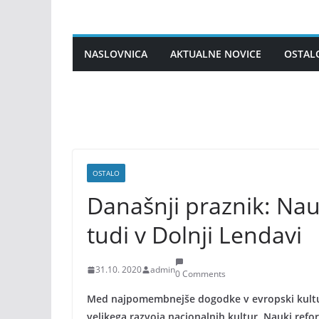
Skip
to
content
NASLOVNICA
AKTUALNE NOVICE
OSTAL
OSTALO
Današnji praznik: Nauk
tudi v Dolnji Lendavi
31.10. 2020
admin
0 Comments
Med najpomembnejše dogodke v evropski kulturn
velikega razvoja nacionalnih kultur. Nauki reform