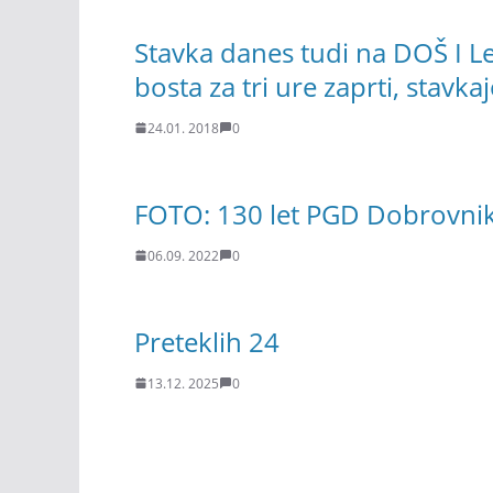
Stavka danes tudi na DOŠ I L
bosta za tri ure zaprti, stavka
24.01. 2018
0
FOTO: 130 let PGD Dobrovni
06.09. 2022
0
Preteklih 24
13.12. 2025
0