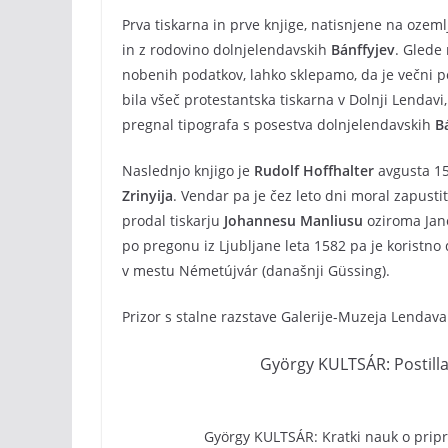
Prva tiskarna in prve knjige, natisnjene na ozem
in z rodovino dolnjelendavskih
Bánffyjev
. Glede 
nobenih podatkov, lahko sklepamo, da je večni 
bila všeč protestantska tiskarna v Dolnji Lendavi,
pregnal tipografa s posestva dolnjelendavskih
B
Naslednjo knjigo je
Rudolf Hoffhalter
avgusta 15
Zrinyija
. Vendar pa je čez leto dni moral zapustiti
prodal tiskarju
Johannesu Manliusu
oziroma Jane
po pregonu iz Ljubljane leta 1582 pa je koristn
v mestu Németújvár (današnji Güssing).
Prizor s stalne razstave Galerije-Muzeja Lendava
György KULTSÁR: Postilla
György KULTSÁR: Kratki nauk o prip