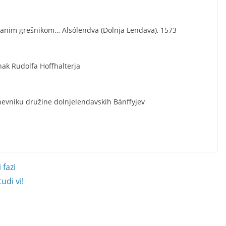
anim grešnikom… Alsólendva (Dolnja Lendava), 1573
nak Rudolfa Hoffhalterja
nevniku družine dolnjelendavskih Bánffyjev
 fazi
udi vi!