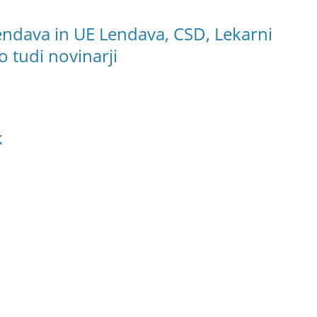
endava in UE Lendava, CSD, Lekarni
jo tudi novinarji
k