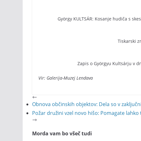
György KULTSÁR: Kosanje hudiča s skes
Tiskarski z
Zapis o Györgyu Kultsárju v d
Vir: Galerija-Muzej Lendava
Obnova občinskih objektov: Dela so v zaključni
Požar družini vzel novo hišo: Pomagate lahko t
Morda vam bo všeč tudi