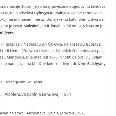
lju današnje Slovenije so torej povezane z zgodovino Lendave
na to, da o odselitvi
Györgya Kultsárja
iz Dolnje Lendave ni
pokoj našel v našem mestu. Dunajskemu katoliškemu dvoru ni
 zato je cesar
Maksimilijan II.
kmalu izdal odlok, s katerim je
ánffyjev
.
74 tiskal že v Nedelišću pri Čakovcu, na posestvu
Györgya
 tudi Nedelišće, svojo kolekcijo tiskarskih črk in okrasov pa je
zu Mandelcu, ki je med leti 1575 in 1580 deloval v Ljubljani,
o delo nadaljeval na Madžarskem, na dvoru družine
Batthyány
 s Kultsárjevimi knjigami
… Alsólendva (Dolnja Lendava), 1574
ravah na smrt… Alsólendva (Dolnja Lendava), 1573