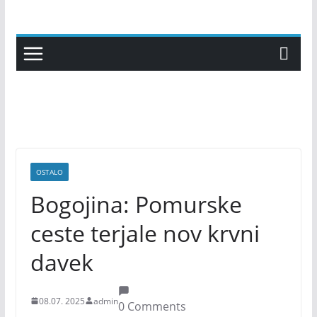
Skip
to
content
OSTALO
Bogojina: Pomurske
ceste terjale nov krvni
davek
08.07. 2025
admin
0 Comments