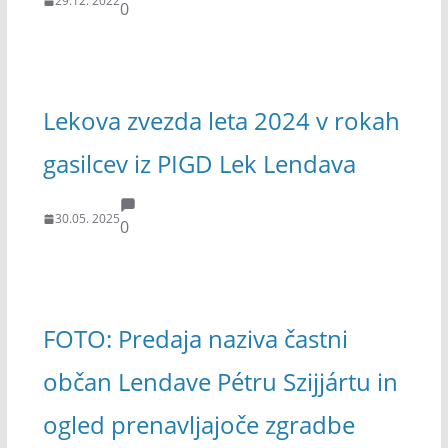
29.12. 2022
0
Lekova zvezda leta 2024 v rokah
gasilcev iz PIGD Lek Lendava
30.05. 2025
0
FOTO: Predaja naziva častni
občan Lendave Pétru Szijjártu in
ogled prenavljajoče zgradbe