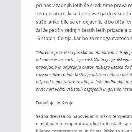
pri nas v zadnjih letih še sredi zime prava 
Temperature, ki se bodo vse tja do vikenda sp
suše lahko bile še en dejavnik, ki bo bičal 
žal že petič v zadnjih šestih letih prizadel
-5 stopinj Celzija, kar bo za mnoga cvetoč
“Marelice je že vzela pozeba ob ohladitvah v drugi p
od sadne vrste, sorte, lege rastišča in geografskega
napenjanja in odpiranja brstov, mišjega ušesca do 
razvojne faze rodnih brstov je odvisna njihova obč
nižja od temperature rastlin, se le-te podhladijo in
brstov pri večini večletnih negojenih in gojenih rastli
Današnje sneženje
Sadna drevesa ob napovedanih nizkih temperaturah
o minimalnih temperaturah, kot tudi ostalih spr
bilanca, temperatura tal in druge, lahko za 15 gl