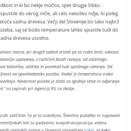
redkost in ki bo nekje močno, spet drugje šibko.
ustile do okrog ničle, ali celo nekoliko nižje, bi poleg
cvetoča sadna drevesa. Večji del Slovenije bo tako najbrž
a pozeba, saj se bodo temperature lahko spustile tudi do
a sadna drevesa usodno.
olovici marca, pri drugih sadnih vrstah pa so rodni brsti, odvisno
 območja uspevanja, v različnih fazah razvoja: od začetnega
faze balončka, začetka in ponekod tudi splošnega cvetenja. Od
utljivost na spomladansko pozebo. Kadar je temperatura zraka
 pozebejo. Nevarnost pozebe je zlasti za zgodnje setve in odpiranje
n,”
so zapisali pri Agenciji RS za okolje.
 zaščitite, če je to izvedljivo. Številne podatke in napovedi
emenljivkah kot so padavine, evapotranspiracija, vodna
avnih regijskih postaj v Sloveniji spremljate
tukaj
. In kako