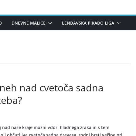
O
DNEVNE MALICE
LENDAVSKA PIKADO LIGA
dneh nad cvetoča sadna
zeba?
j nad naše kraje možni vdori hladnega zraka in s tem
lj občutljiva cvetoča sadna drevesa, rodni brsti večine pri