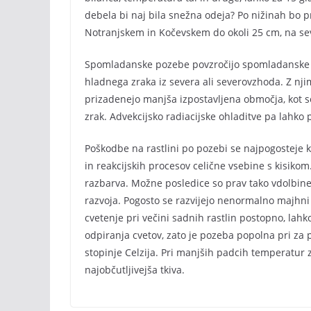
debela bi naj bila snežna odeja? Po nižinah bo
Notranjskem in Kočevskem do okoli 25 cm, na se
Spomladanske pozebe povzročijo spomladanske ohl
hladnega zraka iz severa ali severovzhoda. Z njim
prizadenejo manjša izpostavljena območja, kot s
zrak. Advekcijsko radiacijske ohladitve pa lahko 
Poškodbe na rastlini po pozebi se najpogosteje ka
in reakcijskih procesov celične vsebine s kisikom.
razbarva. Možne posledice so prav tako vdolbine,
razvoja. Pogosto se razvijejo nenormalno majhni 
cvetenje pri večini sadnih rastlin postopno, lahk
odpiranja cvetov, zato je pozeba popolna pri za
stopinje Celzija. Pri manjših padcih temperatur z
najobčutljivejša tkiva.