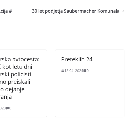
cija #
30 let podjetja Saubermacher Komunala
ska avtocesta:
Preteklih 24
 kot letu dni
18.04. 2024
0
ki policisti
no preiskali
o dejanje
vanja
2020
0