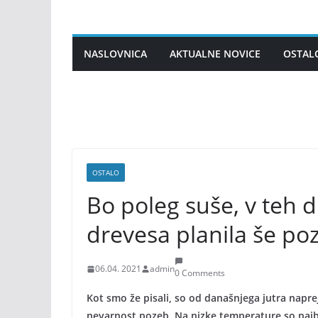
Skip
to
content
NASLOVNICA
AKTUALNE NOVICE
OSTAL
OSTALO
Bo poleg suše, v teh 
drevesa planila še po
06.04. 2021
admin
0 Comments
Kot smo že pisali, so od današnjega jutra napre
nevarnost pozeb. Na nizke temperature so najbo