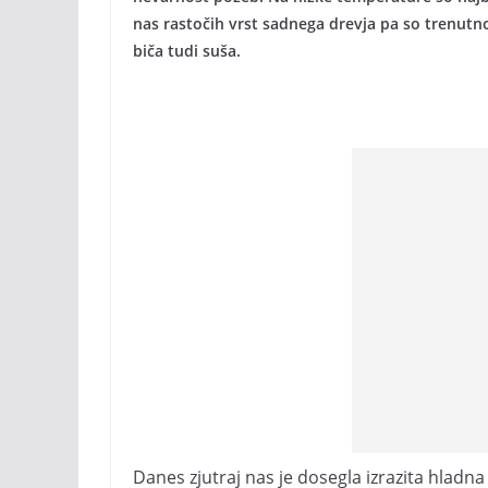
nas rastočih vrst sadnega drevja pa so trenutno 
biča tudi suša.
Danes zjutraj nas je dosegla izrazita hladna