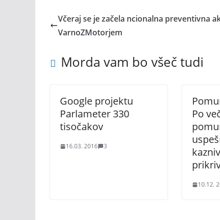
Včeraj se je začela ncionalna preventivna ak
VarnoZMotorjem
Morda vam bo všeč tudi
Google projektu
Pomur
Parlameter 330
Po več
tisočakov
pomurs
uspeš
16.03. 2016
3
kazniv
prikri
10.12. 