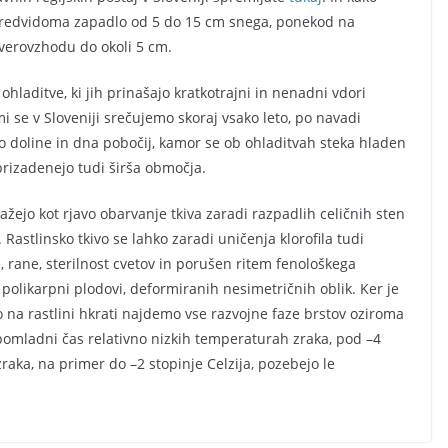
 predvidoma zapadlo od 5 do 15 cm snega, ponekod na
verovzhodu do okoli 5 cm.
aditve, ki jih prinašajo kratkotrajni in nenadni vdori
i se v Sloveniji srečujemo skoraj vsako leto, po navadi
o doline in dna pobočij, kamor se ob ohladitvah steka hladen
prizadenejo tudi širša območja.
žejo kot rjavo obarvanje tkiva zaradi razpadlih celičnih sten
 Rastlinsko tkivo se lahko zaradi uničenja klorofila tudi
 rane, sterilnost cvetov in porušen ritem fenološkega
polikarpni plodovi, deformiranih nesimetričnih oblik. Ker je
o na rastlini hkrati najdemo vse razvojne faze brstov oziroma
 pomladni čas relativno nizkih temperaturah zraka, pod –4
raka, na primer do –2 stopinje Celzija, pozebejo le