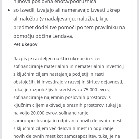
njihova poslovna enota/podružnica
so izvedli, izvajajo ali nameravajo izvesti ukrep
ali naložbo (v nadaljevanju: naložba), ki je
predmet dodelitve pomoči po tem pravilniku na
območju občine Lendava.
Pet ukepov
Razpis je razdeljen na
štiri
ukrepe in sicer
sofinanciranje materialnih in nematerialnih investicij
s ključnim ciljem nastajanja podjetij in rasti
obstoječih, ki investirajo v razvoj in širitev dejavnosti,
tukaj je razpoložljivih sredstev za 75.000 evrov,
sofinanciranje najemnin poslovnih prostorov, s
ključnim ciljem aktivacije praznih prostorov, tukaj je
na voljo 20.000 evrov, sofinanciranje
samozaposlovanja in odpiranja novih delovnih mest,
s ključnim ciljem več delovnih mest in odpiranje
novih delovnih mest kot samozaposlitev, tukaj je na